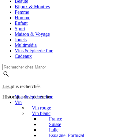
Beauté
Bijoux & Montres
Femme
Homme
Enfant
Sport
Maison & Voyage
Jouets
Multimédia
Vins & épicerie fine
Cadeaux
Les plus recherchés
Historique des recherches
Vins & épicerie fine
Vin
Vin rouge
Vin blanc
France
Suisse
Italie
Espagne, Portugal