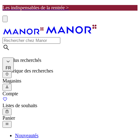
Les indispensables de la rentrée >
Les plus recherchés
FR
Historique des recherches
Magasins
Compte
Listes de souhaits
Panier
Nouveautés