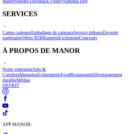
Manor
Singles Day
Black Friday
National Day
SERVICES
Cartes cadeaux
Emballage de cadeaux
Service rideaux
Devenir
partenaire
Offres B2B
Rappels
Exclusions
Concours
À PROPOS DE MANOR
Notre entreprise
Jobs &
Carrières
Magasins
Evènements
Food
Restaurants
Développement
durable
Médias
DE
FR
IT
APP MANOR: