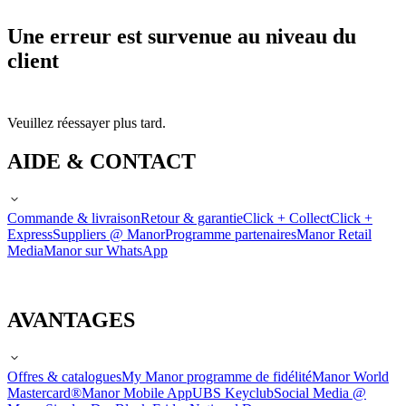
Une erreur est survenue au niveau du
client
Veuillez réessayer plus tard.
AIDE & CONTACT
Commande & livraison
Retour & garantie
Click + Collect
Click +
Express
Suppliers @ Manor
Programme partenaires
Manor Retail
Media
Manor sur WhatsApp
AVANTAGES
Offres & catalogues
My Manor programme de fidélité
Manor World
Mastercard®
Manor Mobile App
UBS Keyclub
Social Media @