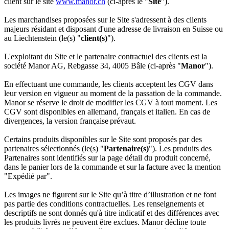
client sur le site
www.manor.ch
(ci-après le "
Site
").
Les marchandises proposées sur le Site s'adressent à des clients
majeurs résidant et disposant d'une adresse de livraison en Suisse ou
au Liechtenstein (le(s) "
client(s)
").
L'exploitant du Site et le partenaire contractuel des clients est la
société Manor AG, Rebgasse 34, 4005 Bâle (ci-après "
Manor
").
En effectuant une commande, les clients acceptent les CGV dans
leur version en vigueur au moment de la passation de la commande.
Manor se réserve le droit de modifier les CGV à tout moment.
Les
CGV sont disponibles en allemand, français et italien. En cas de
divergences, la version française prévaut.
Certains produits disponibles sur le Site sont propos
é
s par des
partenaires s
é
lectionn
é
s (le(s) "
Partenaire(s)
"). Les produits des
Partenaires sont identifiés sur la page détail du produit concerné,
dans le panier lors de la commande et sur la facture avec la mention
"Expédié par".
Les images ne figurent sur le Site qu’à titre d’illustration et ne font
pas partie des conditions contractuelles. Les renseignements et
descriptifs ne sont donnés qu'à titre indicatif et des différences avec
les produits livrés ne peuvent être exclues. Manor décline toute