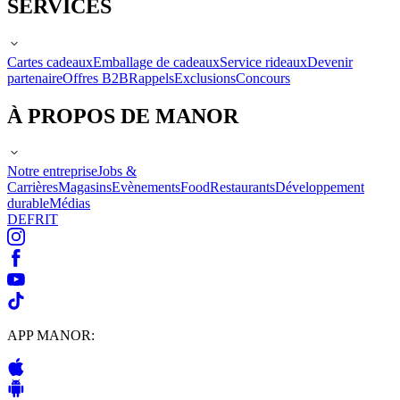
SERVICES
Cartes cadeaux
Emballage de cadeaux
Service rideaux
Devenir
partenaire
Offres B2B
Rappels
Exclusions
Concours
À PROPOS DE MANOR
Notre entreprise
Jobs &
Carrières
Magasins
Evènements
Food
Restaurants
Développement
durable
Médias
DE
FR
IT
APP MANOR: