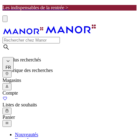
Les indispensables de la rentrée >
Les plus recherchés
FR
Historique des recherches
Magasins
Compte
Listes de souhaits
Panier
Nouveautés