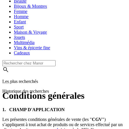
Beauté
Bijoux & Montres
Femme
Homme
Enfant
Sport
Maison & Voyage
Jouets
Multimédia
Vins & épicerie fine
Cadeaux
Les plus recherchés
Historique des recherches
Conditions générales
1. CHAMP D'APPLICATION
Les présentes conditions générales de vente (les "
CGV
")
s’appliquent à tout achat de produits ou de services effectué par un