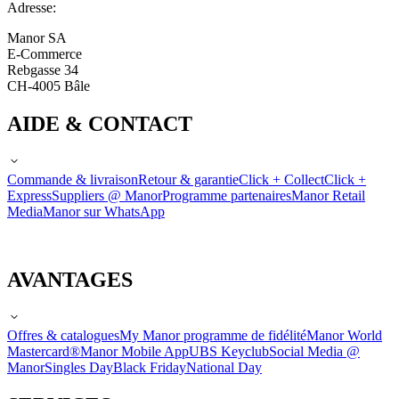
Adresse:
Manor SA
E-Commerce
Rebgasse 34
CH-4005 Bâle
AIDE & CONTACT
Commande & livraison
Retour & garantie
Click + Collect
Click +
Express
Suppliers @ Manor
Programme partenaires
Manor Retail
Media
Manor sur WhatsApp
AVANTAGES
Offres & catalogues
My Manor programme de fidélité
Manor World
Mastercard®
Manor Mobile App
UBS Keyclub
Social Media @
Manor
Singles Day
Black Friday
National Day