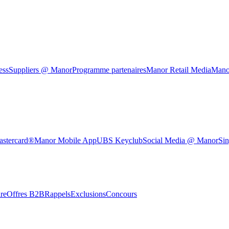
ess
Suppliers @ Manor
Programme partenaires
Manor Retail Media
Mano
astercard®
Manor Mobile App
UBS Keyclub
Social Media @ Manor
Sin
re
Offres B2B
Rappels
Exclusions
Concours