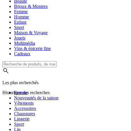
Beauté
Bijoux & Montres
Femme
Homme
Enfant
Sport
Maison & Voyage
Jouets
Multimédia
Vins & épicerie fine
Cadeaux
Les plus recherchés
Historique des recherches
Femme
Nouveautés de la saison
Vêtements
Accessoires
Chaussures
Lingerie
Sport
Lin