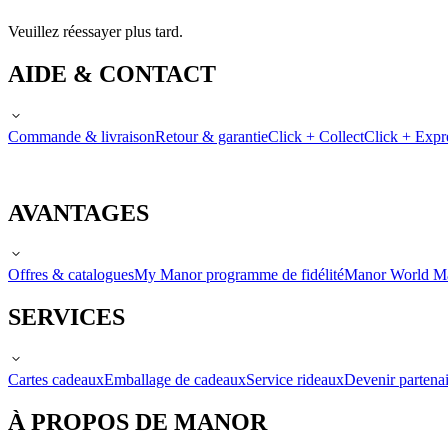
Veuillez réessayer plus tard.
AIDE & CONTACT
Commande & livraison
Retour & garantie
Click + Collect
Click + Expr
AVANTAGES
Offres & catalogues
My Manor programme de fidélité
Manor World M
SERVICES
Cartes cadeaux
Emballage de cadeaux
Service rideaux
Devenir partenai
À PROPOS DE MANOR