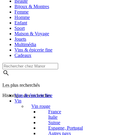
Beauté
Bijoux & Montres
Femme
Homme
Enfant
Sport
Maison & Voyage
Jouets
Multimédia
Vins & épicerie fine
Cadeaux
Les plus recherchés
Historique des recherches
Vins & épicerie fine
Vin
Vin rouge
France
Italie
Suisse
Espagne, Portugal
Autres pays