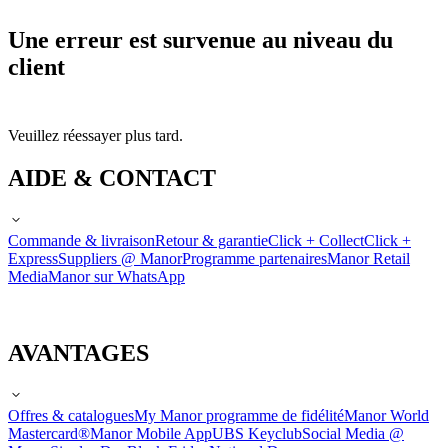
Une erreur est survenue au niveau du
client
Veuillez réessayer plus tard.
AIDE & CONTACT
Commande & livraison
Retour & garantie
Click + Collect
Click +
Express
Suppliers @ Manor
Programme partenaires
Manor Retail
Media
Manor sur WhatsApp
AVANTAGES
Offres & catalogues
My Manor programme de fidélité
Manor World
Mastercard®
Manor Mobile App
UBS Keyclub
Social Media @