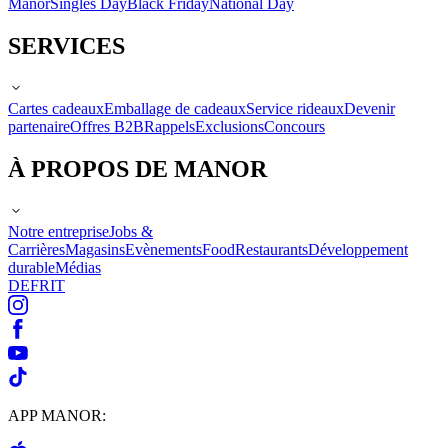
Manor
Singles Day
Black Friday
National Day
SERVICES
Cartes cadeaux
Emballage de cadeaux
Service rideaux
Devenir
partenaire
Offres B2B
Rappels
Exclusions
Concours
À PROPOS DE MANOR
Notre entreprise
Jobs &
Carrières
Magasins
Evènements
Food
Restaurants
Développement
durable
Médias
DE
FR
IT
APP MANOR: