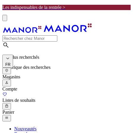
Les indispensables de la rentrée >
Les plus recherchés
FR
Historique des recherches
Magasins
Compte
Listes de souhaits
Panier
Nouveautés