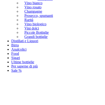
Vino bianco
Vino rosato
Champagne
Prosecco, spumanti
Rarità
Vino biologico
Vini dolci
Piccole Bottiglie
Grandi bottiglie
Distillati e Liquori
Birra
Analcolici
Food
Sigari
Ultime bottiglie
Per saperne di più
Sale %