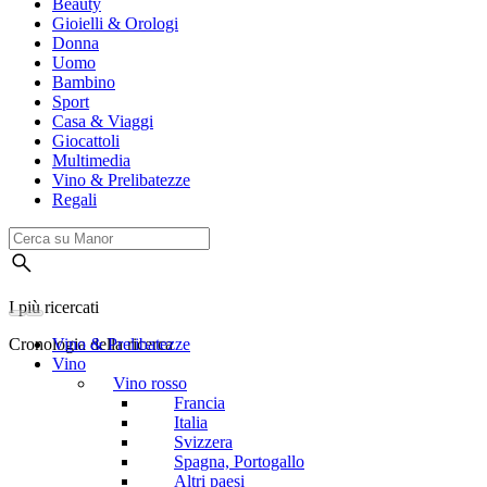
Beauty
Gioielli & Orologi
Donna
Uomo
Bambino
Sport
Casa & Viaggi
Giocattoli
Multimedia
Vino & Prelibatezze
Regali
I più ricercati
Cronologia della ricerca
Vino & Prelibatezze
Vino
Vino rosso
Francia
Italia
Svizzera
Spagna, Portogallo
Altri paesi