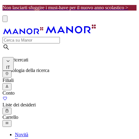
Non lasciarti sfuggire i must-have per il nuovo anno scolastico >
I più ricercati
IT
Cronologia della ricerca
Filiali
Conto
Liste dei desideri
Carrello
Novità