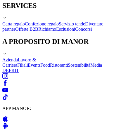
SERVICES
Carta regalo
Confezione regalo
Servizio tende
Diventare
partner
Offerte B2B
Richiamo
Esclusioni
Concorsi
A PROPOSITO DI MANOR
Azienda
Lavoro &
Carriera
Filiali
Events
Food
Ristoranti
Sostenibilità
Media
DE
FR
IT
APP MANOR: