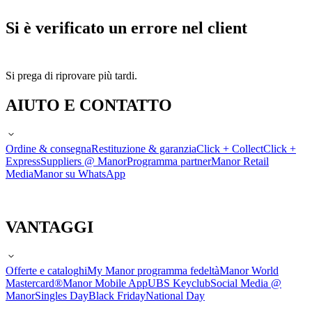
Si è verificato un errore nel client
Si prega di riprovare più tardi.
AIUTO E CONTATTO
Ordine & consegna
Restituzione & garanzia
Click + Collect
Click +
Express
Suppliers @ Manor
Programma partner
Manor Retail
Media
Manor su WhatsApp
VANTAGGI
Offerte e cataloghi
My Manor programma fedeltà
Manor World
Mastercard®
Manor Mobile App
UBS Keyclub
Social Media @
Manor
Singles Day
Black Friday
National Day