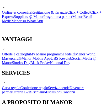
Ordine & consegna
Restituzione & garanzia
Click + Collect
Click +
Express
Suppliers @ Manor
Programma partner
Manor Retail
Media
Manor su WhatsApp
VANTAGGI
Offerte e cataloghi
My Manor programma fedeltà
Manor World
Mastercard®
Manor Mobile App
UBS Keyclub
Social Media @
Manor
Singles Day
Black Friday
National Day
SERVICES
Carta regalo
Confezione regalo
Servizio tende
Diventare
partner
Offerte B2B
Richiamo
Esclusioni
Concorsi
A PROPOSITO DI MANOR