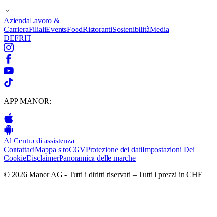
Azienda
Lavoro &
Carriera
Filiali
Events
Food
Ristoranti
Sostenibilità
Media
DE
FR
IT
APP MANOR:
Al Centro di assistenza
Contattaci
Mappa sito
CGV
Protezione dei dati
Impostazioni Dei
Cookie
Disclaimer
Panoramica delle marche
–
© 2026 Manor AG - Tutti i diritti riservati – Tutti i prezzi in CHF