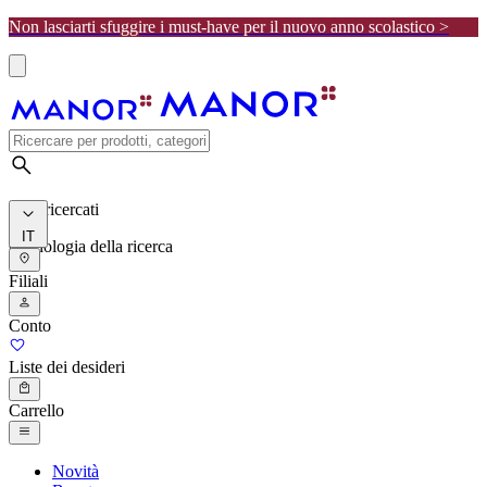
Non lasciarti sfuggire i must-have per il nuovo anno scolastico >
I più ricercati
IT
Cronologia della ricerca
Filiali
Conto
Liste dei desideri
Carrello
Novità