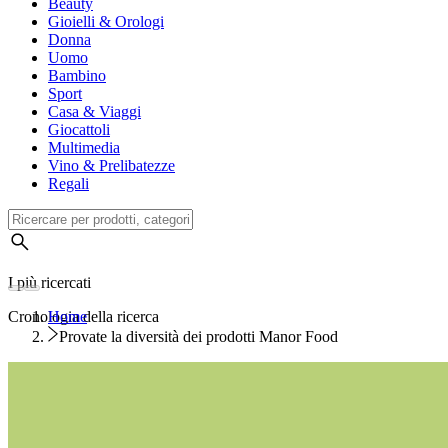
Beauty
Gioielli & Orologi
Donna
Uomo
Bambino
Sport
Casa & Viaggi
Giocattoli
Multimedia
Vino & Prelibatezze
Regali
I più ricercati
Cronologia della ricerca
Home
Provate la diversità dei prodotti Manor Food