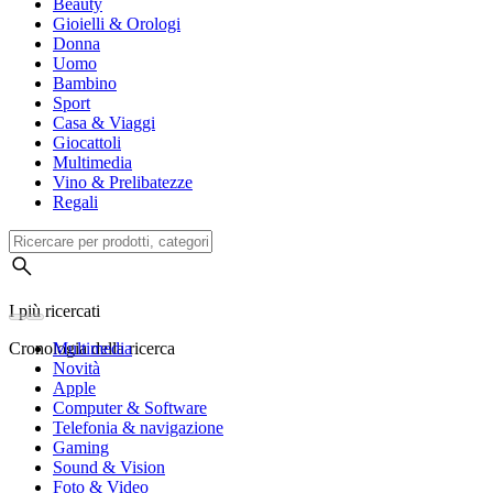
Beauty
Gioielli & Orologi
Donna
Uomo
Bambino
Sport
Casa & Viaggi
Giocattoli
Multimedia
Vino & Prelibatezze
Regali
I più ricercati
Cronologia della ricerca
Multimedia
Novità
Apple
Computer & Software
Telefonia & navigazione
Gaming
Sound & Vision
Foto & Video