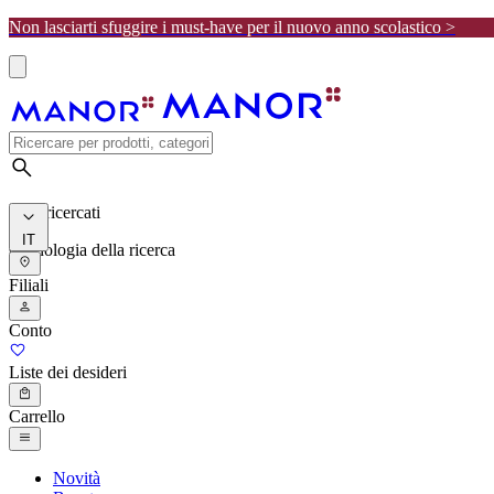
Non lasciarti sfuggire i must-have per il nuovo anno scolastico >
I più ricercati
IT
Cronologia della ricerca
Filiali
Conto
Liste dei desideri
Carrello
Novità