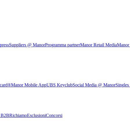
press
Suppliers @ Manor
Programma partner
Manor Retail Media
Manor
rcard®
Manor Mobile App
UBS Keyclub
Social Media @ Manor
Singles
e B2B
Richiamo
Esclusioni
Concorsi