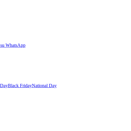
 su WhatsApp
 Day
Black Friday
National Day