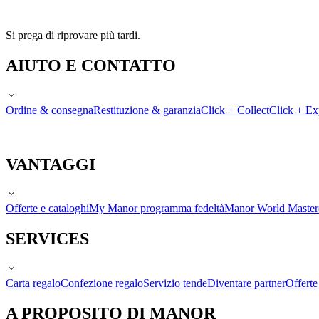
Si prega di riprovare più tardi.
AIUTO E CONTATTO
Ordine & consegna
Restituzione & garanzia
Click + Collect
Click + Ex
VANTAGGI
Offerte e cataloghi
My Manor programma fedeltà
Manor World Maste
SERVICES
Carta regalo
Confezione regalo
Servizio tende
Diventare partner
Offert
A PROPOSITO DI MANOR