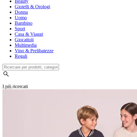
Beauty
Gioielli & Orologi
Donna
Uomo
Bambino
Sport
Casa & Viaggi
Giocattoli
Multimedia
Vino & Prelibatezze
Regali
I più ricercati
Cronologia della ricerca