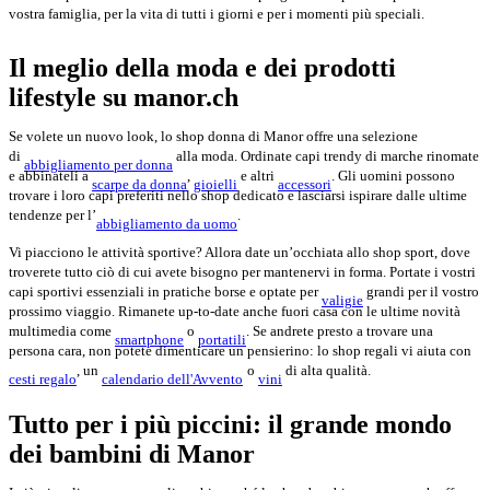
vostra famiglia, per la vita di tutti i giorni e per i momenti più speciali.
Il meglio della moda e dei prodotti
lifestyle su manor.ch
Se volete un nuovo look, lo shop donna di Manor offre una selezione
di
alla moda. Ordinate capi trendy di marche rinomate
abbigliamento per donna
e abbinateli a
,
e altri
. Gli uomini possono
scarpe da donna
gioielli
accessori
trovare i loro capi preferiti nello shop dedicato e lasciarsi ispirare dalle ultime
tendenze per l’
.
abbigliamento da uomo
Vi piacciono le attività sportive? Allora date un’occhiata allo shop sport, dove
troverete tutto ciò di cui avete bisogno per mantenervi in forma. Portate i vostri
capi sportivi essenziali in pratiche borse e optate per
grandi per il vostro
valigie
prossimo viaggio. Rimanete up-to-date anche fuori casa con le ultime novità
multimedia come
o
. Se andrete presto a trovare una
smartphone
portatili
persona cara, non potete dimenticare un pensierino: lo shop regali vi aiuta con
, un
o
di alta qualità.
cesti regalo
calendario dell'Avvento
vini
Tutto per i più piccini: il grande mondo
dei bambini di Manor