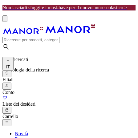
Non lasciarti sfuggire i must-have per il nuovo anno scolastico >
I più ricercati
IT
Cronologia della ricerca
Filiali
Conto
Liste dei desideri
Carrello
Novità