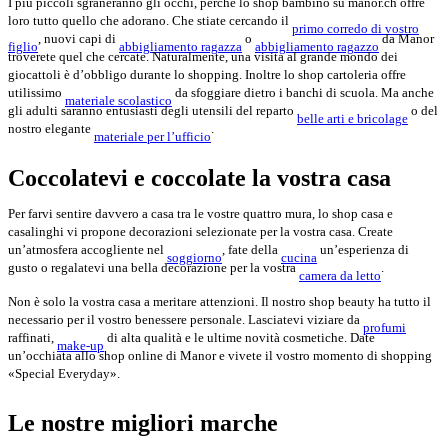
I più piccoli sgraneranno gli occhi, perché lo shop bambino su manor.ch offre
loro tutto quello che adorano. Che stiate cercando il
primo corredo di vostro
, nuovi capi di
o
da Manor
figlio
abbigliamento ragazza
abbigliamento ragazzo
troverete quel che cercate. Naturalmente, una visita al grande mondo dei
giocattoli è d’obbligo durante lo shopping. Inoltre lo shop cartoleria offre
utilissimo
da sfoggiare dietro i banchi di scuola. Ma anche
materiale scolastico
gli adulti saranno entusiasti degli utensili del reparto
o del
belle arti e bricolage
nostro elegante
.
materiale per l’ufficio
Coccolatevi e coccolate la vostra casa
Per farvi sentire davvero a casa tra le vostre quattro mura, lo shop casa e
casalinghi vi propone decorazioni selezionate per la vostra casa. Create
un’atmosfera accogliente nel
, fate della
un’esperienza di
soggiorno
cucina
gusto o regalatevi una bella decorazione per la vostra
.
camera da letto
Non è solo la vostra casa a meritare attenzioni. Il nostro shop beauty ha tutto il
necessario per il vostro benessere personale. Lasciatevi viziare da
profumi
raffinati,
di alta qualità e le ultime novità cosmetiche. Date
make-up
un’occhiata allo shop online di Manor e vivete il vostro momento di shopping
«Special Everyday».
Le nostre migliori marche