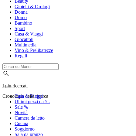
Beauty
Gioielli & Orologi
Donna
Uomo
Bambino
Sport
Casa & Viaggi
Giocattoli
Multimedia
Vino & Prelibatezze
Regali
I più ricercati
Cronologia della ricerca
Casa & Viaggi
Ultimi pezzi da 5.-
Sale %
Novità
Camera da letto
Cucina
Soggiorno
Sala da pranzo