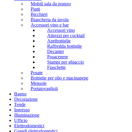
Mobili sala da pranzo
Piatti
Bicchieri
Biancheria da tavola
Accessori vino e bar
Accessori vino
Attrezzi per cocktail
Apribottiglie
Raffredda bottiglie
Decanter
Posacenere
Stampi per ghiaccio
Fiaschette
Posate
Bottiglie per olio e macinapepe
Mensole
Portatovaglioli
Bagno
Decorazione
Tende
Ingresso
Illuminazione
Ufficio
Elettrodomestici
Grandi elettrodomestici