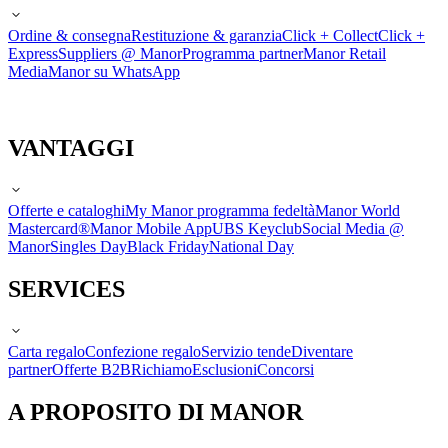
Ordine & consegna
Restituzione & garanzia
Click + Collect
Click +
Express
Suppliers @ Manor
Programma partner
Manor Retail
Media
Manor su WhatsApp
VANTAGGI
Offerte e cataloghi
My Manor programma fedeltà
Manor World
Mastercard®
Manor Mobile App
UBS Keyclub
Social Media @
Manor
Singles Day
Black Friday
National Day
SERVICES
Carta regalo
Confezione regalo
Servizio tende
Diventare
partner
Offerte B2B
Richiamo
Esclusioni
Concorsi
A PROPOSITO DI MANOR