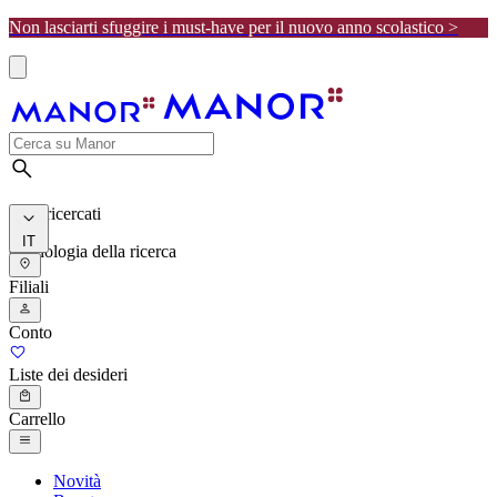
Non lasciarti sfuggire i must-have per il nuovo anno scolastico >
I più ricercati
IT
Cronologia della ricerca
Filiali
Conto
Liste dei desideri
Carrello
Novità