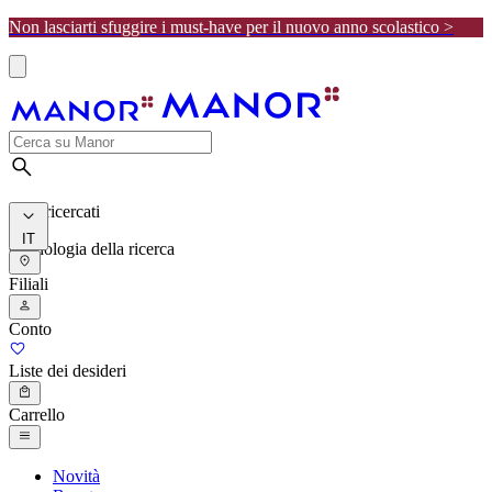
Non lasciarti sfuggire i must-have per il nuovo anno scolastico >
I più ricercati
IT
Cronologia della ricerca
Filiali
Conto
Liste dei desideri
Carrello
Novità