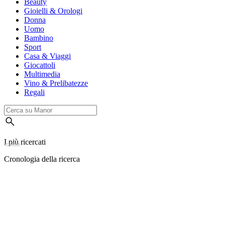
Beauty
Gioielli & Orologi
Donna
Uomo
Bambino
Sport
Casa & Viaggi
Giocattoli
Multimedia
Vino & Prelibatezze
Regali
I più ricercati
Cronologia della ricerca