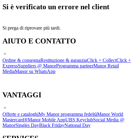
Si è verificato un errore nel client
Si prega di riprovare più tardi.
AIUTO E CONTATTO
Ordine & consegna
Restituzione & garanzia
Click + Collect
Click +
Express
Suppliers @ Manor
Programma partner
Manor Retail
Media
Manor su WhatsApp
VANTAGGI
Offerte e cataloghi
My Manor programma fedeltà
Manor World
Mastercard®
Manor Mobile App
UBS Keyclub
Social Media @
Manor
Singles Day
Black Friday
National Day