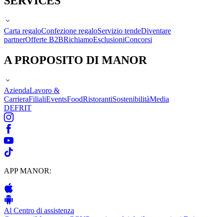
SERVICES
Carta regalo
Confezione regalo
Servizio tende
Diventare
partner
Offerte B2B
Richiamo
Esclusioni
Concorsi
A PROPOSITO DI MANOR
Azienda
Lavoro &
Carriera
Filiali
Events
Food
Ristoranti
Sostenibilità
Media
DE
FR
IT
APP MANOR:
Al Centro di assistenza