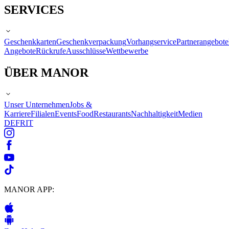
SERVICES
Geschenkkarten
Geschenkverpackung
Vorhangservice
Partnerangebote
Angebote
Rückrufe
Ausschlüsse
Wettbewerbe
ÜBER MANOR
Unser Unternehmen
Jobs &
Karriere
Filialen
Events
Food
Restaurants
Nachhaltigkeit
Medien
DE
FR
IT
MANOR APP: