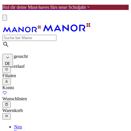
Hol dir deine Must-haves fürs neue Schuljahr >
Meist gesucht
DE
Suchverlauf
Filialen
Konto
Wunschlisten
Warenkorb
Neu