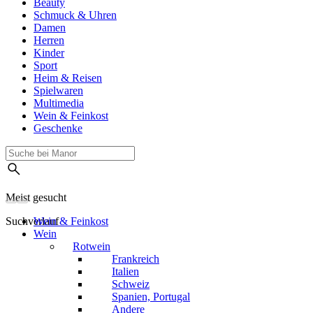
Beauty
Schmuck & Uhren
Damen
Herren
Kinder
Sport
Heim & Reisen
Spielwaren
Multimedia
Wein & Feinkost
Geschenke
Meist gesucht
Suchverlauf
Wein & Feinkost
Wein
Rotwein
Frankreich
Italien
Schweiz
Spanien, Portugal
Andere