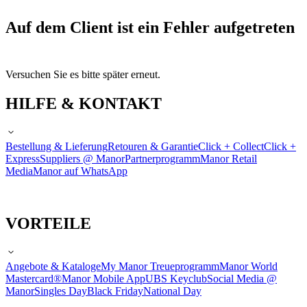
Auf dem Client ist ein Fehler aufgetreten
Versuchen Sie es bitte später erneut.
HILFE & KONTAKT
Bestellung & Lieferung
Retouren & Garantie
Click + Collect
Click +
Express
Suppliers @ Manor
Partnerprogramm
Manor Retail
Media
Manor auf WhatsApp
VORTEILE
Angebote & Kataloge
My Manor Treueprogramm
Manor World
Mastercard®
Manor Mobile App
UBS Keyclub
Social Media @
Manor
Singles Day
Black Friday
National Day