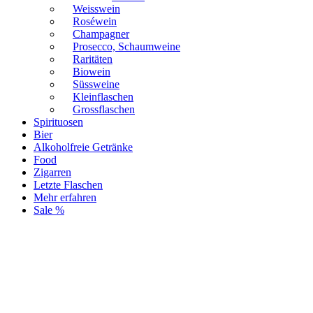
Weisswein
Roséwein
Champagner
Prosecco, Schaumweine
Raritäten
Biowein
Süssweine
Kleinflaschen
Grossflaschen
Spirituosen
Bier
Alkoholfreie Getränke
Food
Zigarren
Letzte Flaschen
Mehr erfahren
Sale %