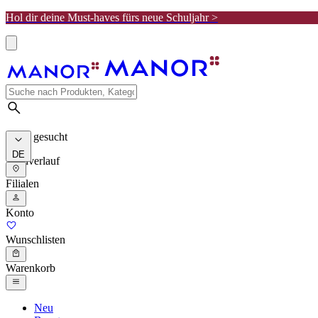
Hol dir deine Must-haves fürs neue Schuljahr >
Meist gesucht
DE
Suchverlauf
Filialen
Konto
Wunschlisten
Warenkorb
Neu