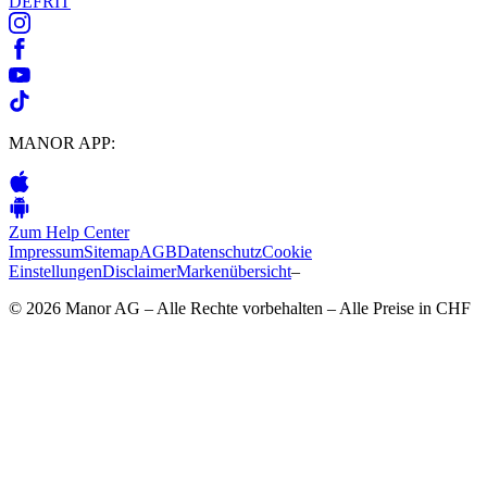
DE
FR
IT
MANOR APP:
Zum Help Center
Impressum
Sitemap
AGB
Datenschutz
Cookie
Einstellungen
Disclaimer
Markenübersicht
–
© 2026 Manor AG – Alle Rechte vorbehalten – Alle Preise in CHF