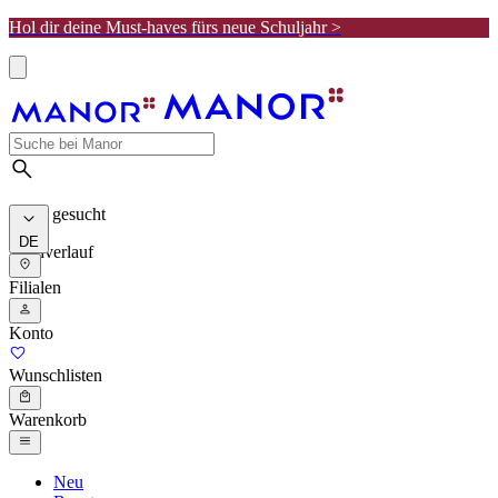
Hol dir deine Must-haves fürs neue Schuljahr >
Meist gesucht
DE
Suchverlauf
Filialen
Konto
Wunschlisten
Warenkorb
Neu