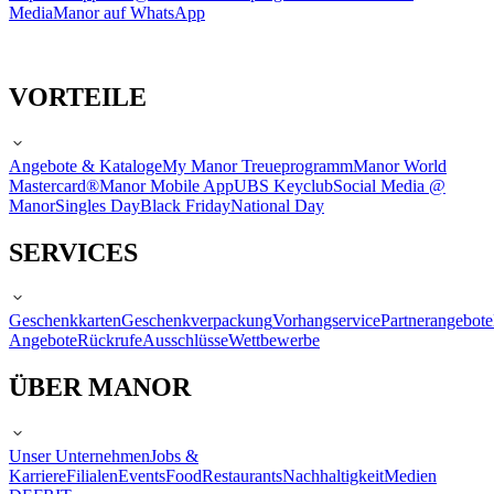
Media
Manor auf WhatsApp
VORTEILE
Angebote & Kataloge
My Manor Treueprogramm
Manor World
Mastercard®
Manor Mobile App
UBS Keyclub
Social Media @
Manor
Singles Day
Black Friday
National Day
SERVICES
Geschenkkarten
Geschenkverpackung
Vorhangservice
Partnerangebote
Angebote
Rückrufe
Ausschlüsse
Wettbewerbe
ÜBER MANOR
Unser Unternehmen
Jobs &
Karriere
Filialen
Events
Food
Restaurants
Nachhaltigkeit
Medien