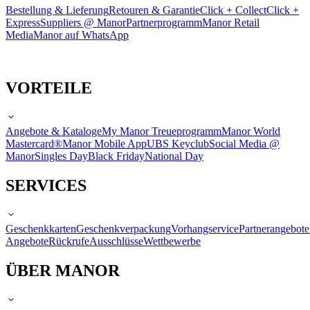
Bestellung & Lieferung
Retouren & Garantie
Click + Collect
Click +
Express
Suppliers @ Manor
Partnerprogramm
Manor Retail
Media
Manor auf WhatsApp
VORTEILE
Angebote & Kataloge
My Manor Treueprogramm
Manor World
Mastercard®
Manor Mobile App
UBS Keyclub
Social Media @
Manor
Singles Day
Black Friday
National Day
SERVICES
Geschenkkarten
Geschenkverpackung
Vorhangservice
Partnerangebote
Angebote
Rückrufe
Ausschlüsse
Wettbewerbe
ÜBER MANOR