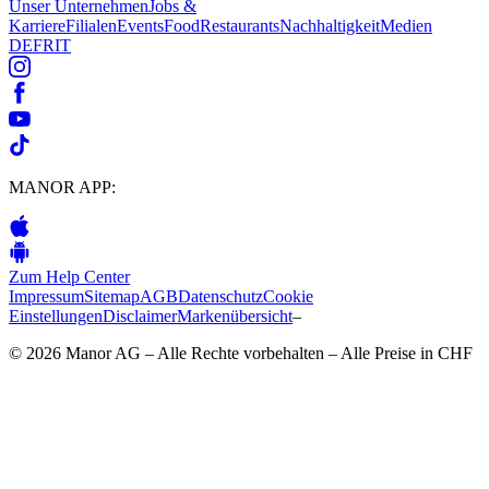
Unser Unternehmen
Jobs &
Karriere
Filialen
Events
Food
Restaurants
Nachhaltigkeit
Medien
DE
FR
IT
MANOR APP:
Zum Help Center
Impressum
Sitemap
AGB
Datenschutz
Cookie
Einstellungen
Disclaimer
Markenübersicht
–
© 2026 Manor AG – Alle Rechte vorbehalten – Alle Preise in CHF