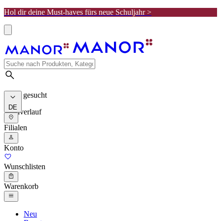
Hol dir deine Must-haves fürs neue Schuljahr >
Meist gesucht
DE
Suchverlauf
Filialen
Konto
Wunschlisten
Warenkorb
Neu