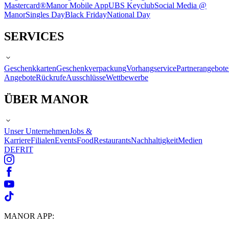
Mastercard®
Manor Mobile App
UBS Keyclub
Social Media @
Manor
Singles Day
Black Friday
National Day
SERVICES
Geschenkkarten
Geschenkverpackung
Vorhangservice
Partnerangebote
Angebote
Rückrufe
Ausschlüsse
Wettbewerbe
ÜBER MANOR
Unser Unternehmen
Jobs &
Karriere
Filialen
Events
Food
Restaurants
Nachhaltigkeit
Medien
DE
FR
IT
MANOR APP: