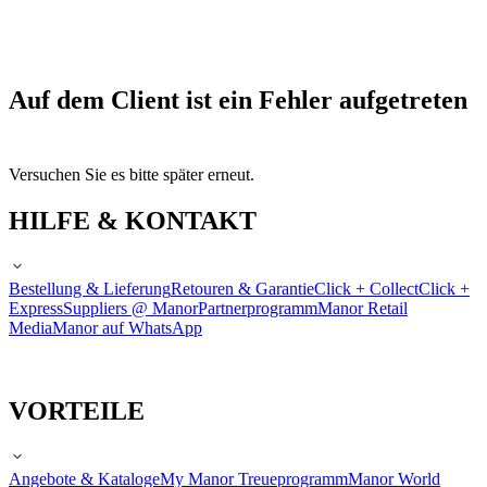
Auf dem Client ist ein Fehler aufgetreten
Versuchen Sie es bitte später erneut.
HILFE & KONTAKT
Bestellung & Lieferung
Retouren & Garantie
Click + Collect
Click +
Express
Suppliers @ Manor
Partnerprogramm
Manor Retail
Media
Manor auf WhatsApp
VORTEILE
Angebote & Kataloge
My Manor Treueprogramm
Manor World