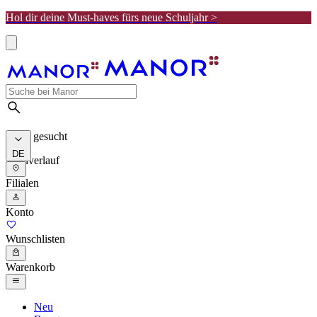
Hol dir deine Must-haves fürs neue Schuljahr >
Meist gesucht
DE
Suchverlauf
Filialen
Konto
Wunschlisten
Warenkorb
Neu