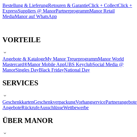
Bestellung & Lieferung
Retouren & Garantie
Click + Collect
Click +
Express
Suppliers @ Manor
Partnerprogramm
Manor Retail
Media
Manor auf WhatsApp
VORTEILE
Angebote & Kataloge
My Manor Treueprogramm
Manor World
Mastercard®
Manor Mobile App
UBS Keyclub
Social Media @
Manor
Singles Day
Black Friday
National Day
SERVICES
Geschenkkarten
Geschenkverpackung
Vorhangservice
Partnerangebote
Angebote
Rückrufe
Ausschlüsse
Wettbewerbe
ÜBER MANOR