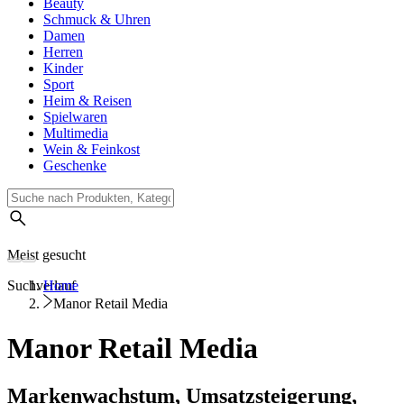
Beauty
Schmuck & Uhren
Damen
Herren
Kinder
Sport
Heim & Reisen
Spielwaren
Multimedia
Wein & Feinkost
Geschenke
Meist gesucht
Suchverlauf
Home
Manor Retail Media
Manor Retail Media
Markenwachstum, Umsatzsteigerung,