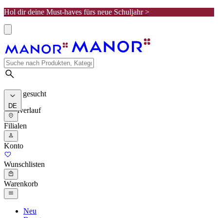
Hol dir deine Must-haves fürs neue Schuljahr >
Meist gesucht
DE
Suchverlauf
Filialen
Konto
Wunschlisten
Warenkorb
Neu