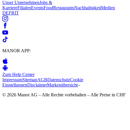
Unser Unternehmen
Jobs &
Karriere
Filialen
Events
Food
Restaurants
Nachhaltigkeit
Medien
DE
FR
IT
MANOR APP:
Zum Help Center
Impressum
Sitemap
AGB
Datenschutz
Cookie
Einstellungen
Disclaimer
Markenübersicht
–
© 2026 Manor AG – Alle Rechte vorbehalten – Alle Preise in CHF