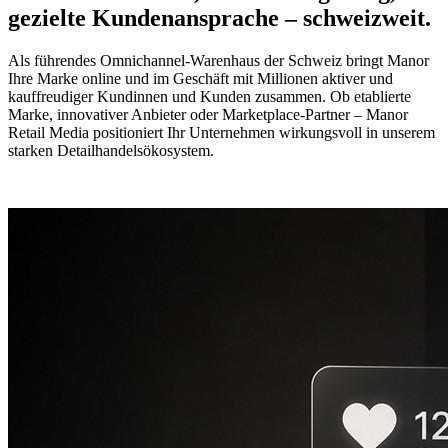
gezielte Kundenansprache – schweizweit.
Als führendes Omnichannel-Warenhaus der Schweiz
bringt
Manor
Ihre Marke
online und im Geschäft mit Millionen aktiver und
kauffreudiger Kundinnen und Kunden zusammen. Ob etablierte
Marke, innovativer Anbieter oder Marketplace-Partner – Manor
Retail Media
positioniert
Ihr Unternehmen
wirkungsvoll
in unserem
starken
Detailhandelsökosystem.