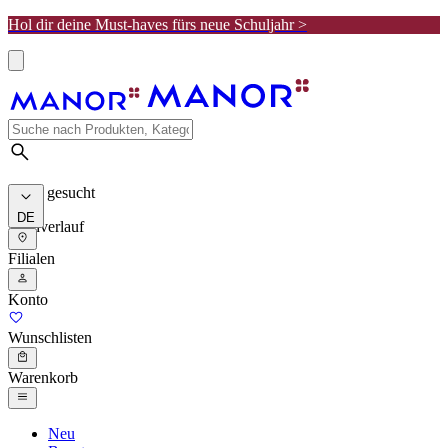
Hol dir deine Must-haves fürs neue Schuljahr >
Meist gesucht
DE
Suchverlauf
Filialen
Konto
Wunschlisten
Warenkorb
Neu