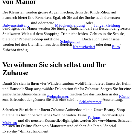
von Manor
Die Kleinsten werden grosse Augen machen, denn der Kinder-Shop auf
manor.ch bietet ihre Favoriten. Egal, ob Sie auf der Suche nach der ersten
sind oder neue
oder
Babyausstattung
Mädchenkleidung
Jungenkleidung
benötigen, bei Manor werden Sie fündig. Natürlich darf ein Besuch der grossen
Spielwaren-Welt auf dem Shopping-Trip nicht fehlen. Geht es in die Schule,
bietet der Papeterie-Shop nützliche
. Doch auch Erwachsene
Schulsachen
werden bei den Utensilien aus dem Bereich
oder dem
-
Kreativbedarf
Büro
Zubehör fündig.
Verwöhnen Sie sich selbst und Ihr
Zuhause
Damit Sie sich in Ihren vier Wänden rundum wohlfühlen, bietet Ihnen der Heim
und Haushalt Shop ausgewählte Dekoration für Ihr Zuhause. Sorgen Sie für eine
gemütliche Atmosphäre im
machen Sie das Kochen in der
Wohnzimmer,
Küche
zum Erlebnis oder gönnen Sie sich eine schöne
-Ausstattung.
Schlafzimmer
Schenken Sie nicht nur Ihrem Zuhause Aufmerksamkeit. Unser Beauty-Shop
bietet alles für Ihr persönliches Wohlbefinden. Feine
hochwertiges
Parfums,
und die neusten Kosmetik-Highlights werden Sie verwöhnen. Schauen
Make-up
Sie sich im Online-Shop von Manor um und erleben Sie Ihren “Special
Everyday”-Einkaufsmoment.