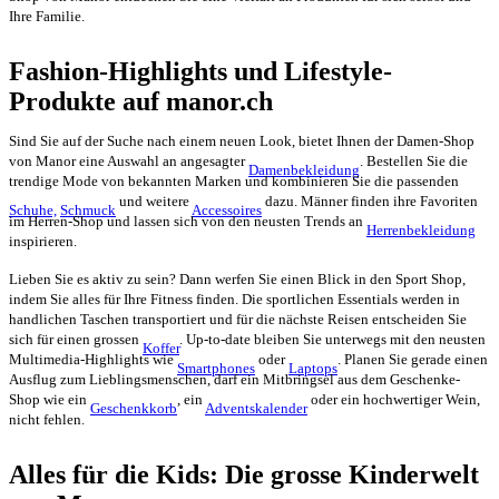
Ihre Familie.
Fashion-Highlights und Lifestyle-
Produkte auf manor.ch
Sind Sie auf der Suche nach einem neuen Look, bietet Ihnen der Damen-Shop
von Manor eine Auswahl an angesagter
. Bestellen Sie die
Damenbekleidung
trendige Mode von bekannten Marken und kombinieren Sie die passenden
und weitere
dazu. Männer finden ihre Favoriten
Schuhe,
Schmuck
Accessoires
im Herren-Shop und lassen sich von den neusten Trends an
Herrenbekleidung
inspirieren.
Lieben Sie es aktiv zu sein? Dann werfen Sie einen Blick in den Sport Shop,
indem Sie alles für Ihre Fitness finden. Die sportlichen Essentials werden in
handlichen Taschen transportiert und für die nächste Reisen entscheiden Sie
sich für einen grossen
. Up-to-date bleiben Sie unterwegs mit den neusten
Koffer
Multimedia-Highlights wie
oder
. Planen Sie gerade einen
Smartphones
Laptops
Ausflug zum Lieblingsmenschen, darf ein Mitbringsel aus dem Geschenke-
Shop wie ein
, ein
oder ein hochwertiger Wein,
Geschenkkorb
Adventskalender
nicht fehlen.
Alles für die Kids: Die grosse Kinderwelt