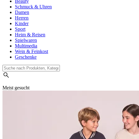
Beauty
Schmuck & Uhren
Damen
Herren
Kinder
Sport
Heim & Reisen
Spielwaren
Multimedia
Wein & Feinkost
Geschenke
Meist gesucht
Suchverlauf