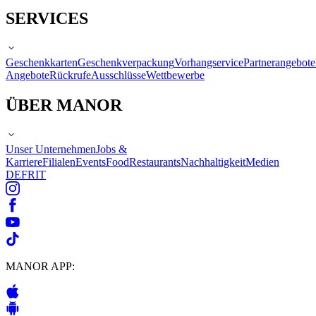
SERVICES
Geschenkkarten
Geschenkverpackung
Vorhangservice
Partnerangebote
Angebote
Rückrufe
Ausschlüsse
Wettbewerbe
ÜBER MANOR
Unser Unternehmen
Jobs &
Karriere
Filialen
Events
Food
Restaurants
Nachhaltigkeit
Medien
DE
FR
IT
MANOR APP: