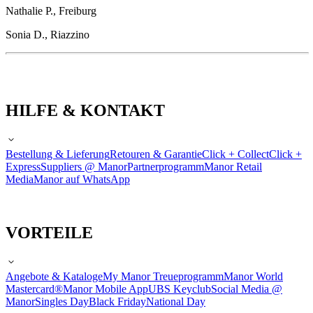
Nathalie P., Freiburg
Sonia D., Riazzino
HILFE & KONTAKT
Bestellung & Lieferung
Retouren & Garantie
Click + Collect
Click +
Express
Suppliers @ Manor
Partnerprogramm
Manor Retail
Media
Manor auf WhatsApp
VORTEILE
Angebote & Kataloge
My Manor Treueprogramm
Manor World
Mastercard®
Manor Mobile App
UBS Keyclub
Social Media @
Manor
Singles Day
Black Friday
National Day