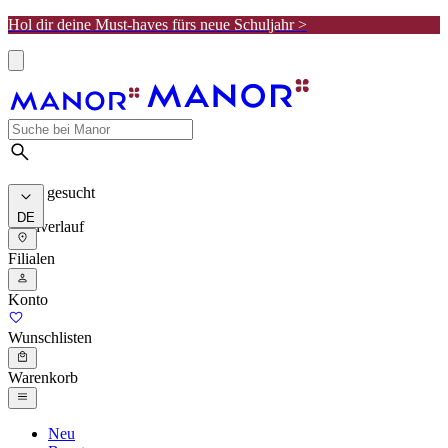
Hol dir deine Must-haves fürs neue Schuljahr >
Meist gesucht
DE
Suchverlauf
Filialen
Konto
Wunschlisten
Warenkorb
Neu