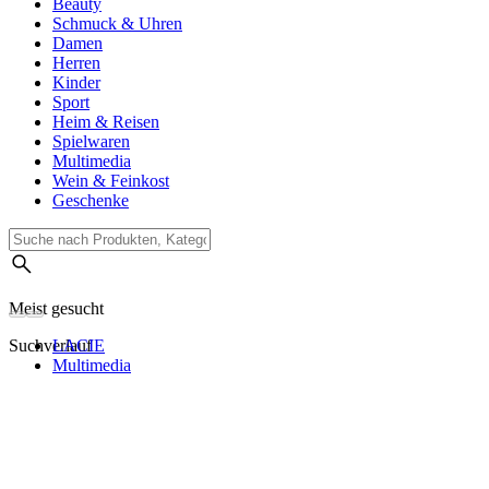
Beauty
Schmuck & Uhren
Damen
Herren
Kinder
Sport
Heim & Reisen
Spielwaren
Multimedia
Wein & Feinkost
Geschenke
Meist gesucht
Suchverlauf
LACIE
Multimedia