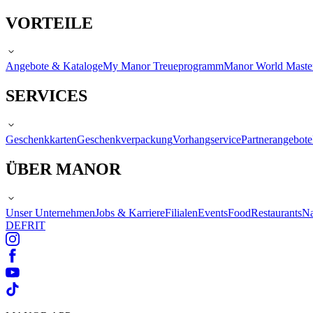
VORTEILE
Angebote & Kataloge
My Manor Treueprogramm
Manor World Maste
SERVICES
Geschenkkarten
Geschenkverpackung
Vorhangservice
Partnerangebote
ÜBER MANOR
Unser Unternehmen
Jobs & Karriere
Filialen
Events
Food
Restaurants
Na
DE
FR
IT