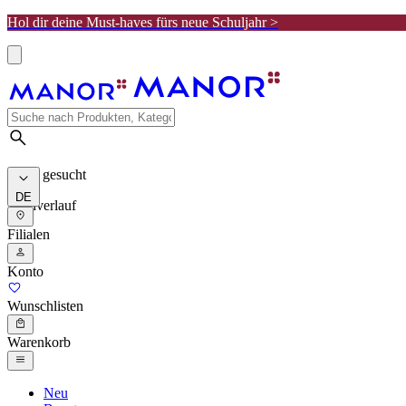
Hol dir deine Must-haves fürs neue Schuljahr >
Meist gesucht
DE
Suchverlauf
Filialen
Konto
Wunschlisten
Warenkorb
Neu