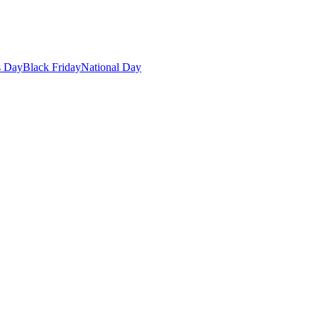
s Day
Black Friday
National Day