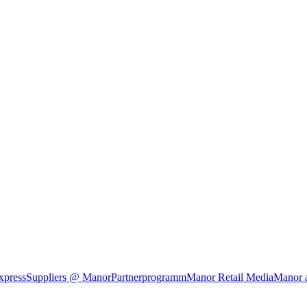
xpress
Suppliers @ Manor
Partnerprogramm
Manor Retail Media
Manor 