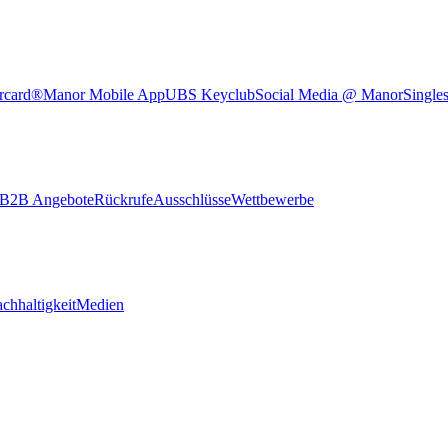
rcard®
Manor Mobile App
UBS Keyclub
Social Media @ Manor
Single
B2B Angebote
Rückrufe
Ausschlüsse
Wettbewerbe
chhaltigkeit
Medien