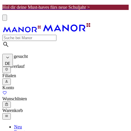
Hol dir deine Must-haves fürs neue Schuljahr >
Meist gesucht
DE
Suchverlauf
Filialen
Konto
Wunschlisten
Warenkorb
Neu