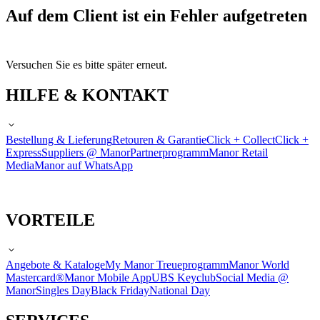
Auf dem Client ist ein Fehler aufgetreten
Versuchen Sie es bitte später erneut.
HILFE & KONTAKT
Bestellung & Lieferung
Retouren & Garantie
Click + Collect
Click +
Express
Suppliers @ Manor
Partnerprogramm
Manor Retail
Media
Manor auf WhatsApp
VORTEILE
Angebote & Kataloge
My Manor Treueprogramm
Manor World
Mastercard®
Manor Mobile App
UBS Keyclub
Social Media @
Manor
Singles Day
Black Friday
National Day