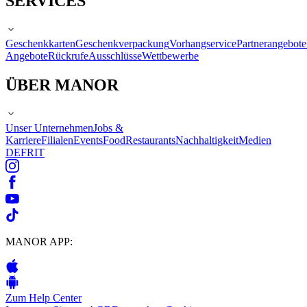
SERVICES
Geschenkkarten
Geschenkverpackung
Vorhangservice
Partnerangebote
Angebote
Rückrufe
Ausschlüsse
Wettbewerbe
ÜBER MANOR
Unser Unternehmen
Jobs &
Karriere
Filialen
Events
Food
Restaurants
Nachhaltigkeit
Medien
DE
FR
IT
MANOR APP:
Zum Help Center