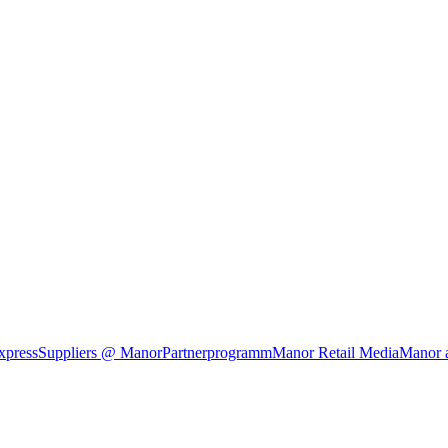
xpress
Suppliers @ Manor
Partnerprogramm
Manor Retail Media
Manor 