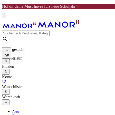
Hol dir deine Must-haves fürs neue Schuljahr >
Meist gesucht
DE
Suchverlauf
Filialen
Konto
Wunschlisten
Warenkorb
Neu