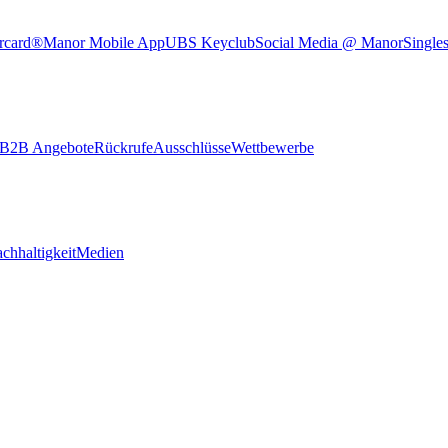
rcard®
Manor Mobile App
UBS Keyclub
Social Media @ Manor
Single
B2B Angebote
Rückrufe
Ausschlüsse
Wettbewerbe
chhaltigkeit
Medien