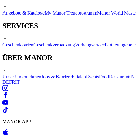
Angebote & Kataloge
My Manor Treueprogramm
Manor World Maste
SERVICES
Geschenkkarten
Geschenkverpackung
Vorhangservice
Partnerangebote
ÜBER MANOR
Unser Unternehmen
Jobs & Karriere
Filialen
Events
Food
Restaurants
Na
DE
FR
IT
MANOR APP: