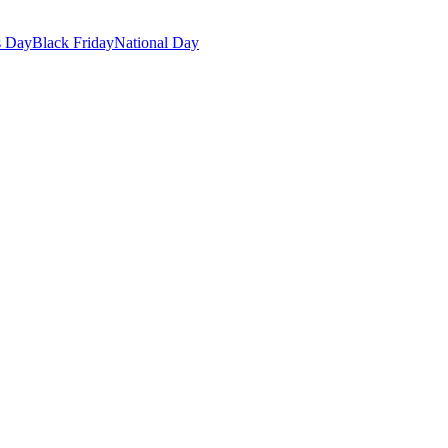
s Day
Black Friday
National Day