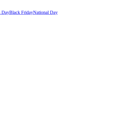
s Day
Black Friday
National Day