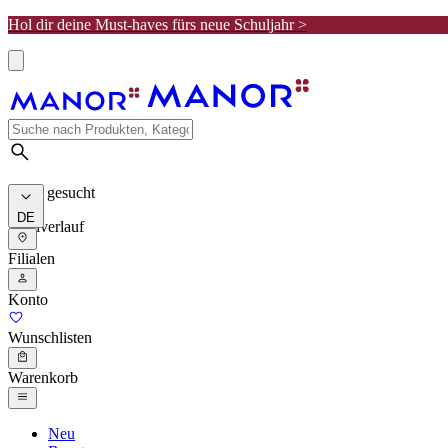
Hol dir deine Must-haves fürs neue Schuljahr >
Meist gesucht
DE
Suchverlauf
Filialen
Konto
Wunschlisten
Warenkorb
Neu