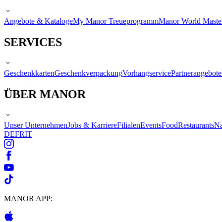
Angebote & Kataloge
My Manor Treueprogramm
Manor World Maste
SERVICES
Geschenkkarten
Geschenkverpackung
Vorhangservice
Partnerangebote
ÜBER MANOR
Unser Unternehmen
Jobs & Karriere
Filialen
Events
Food
Restaurants
Na
DE
FR
IT
MANOR APP: