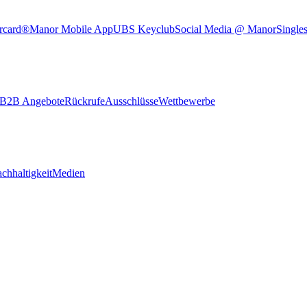
rcard®
Manor Mobile App
UBS Keyclub
Social Media @ Manor
Single
B2B Angebote
Rückrufe
Ausschlüsse
Wettbewerbe
chhaltigkeit
Medien