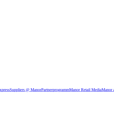
xpress
Suppliers @ Manor
Partnerprogramm
Manor Retail Media
Manor 