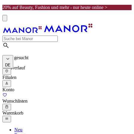
20% auf Beauty, Fashion und mehr - nur heute online >
Meist gesucht
DE
Suchverlauf
Filialen
Konto
Wunschlisten
Warenkorb
Neu