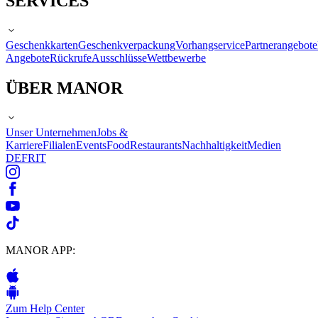
SERVICES
Geschenkkarten
Geschenkverpackung
Vorhangservice
Partnerangebote
Angebote
Rückrufe
Ausschlüsse
Wettbewerbe
ÜBER MANOR
Unser Unternehmen
Jobs &
Karriere
Filialen
Events
Food
Restaurants
Nachhaltigkeit
Medien
DE
FR
IT
MANOR APP:
Zum Help Center