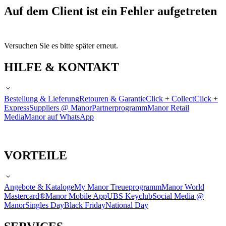
Auf dem Client ist ein Fehler aufgetreten
Versuchen Sie es bitte später erneut.
HILFE & KONTAKT
Bestellung & Lieferung
Retouren & Garantie
Click + Collect
Click +
Express
Suppliers @ Manor
Partnerprogramm
Manor Retail
Media
Manor auf WhatsApp
VORTEILE
Angebote & Kataloge
My Manor Treueprogramm
Manor World
Mastercard®
Manor Mobile App
UBS Keyclub
Social Media @
Manor
Singles Day
Black Friday
National Day