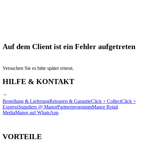
Auf dem Client ist ein Fehler aufgetreten
Versuchen Sie es bitte später erneut.
HILFE & KONTAKT
Bestellung & Lieferung
Retouren & Garantie
Click + Collect
Click +
Express
Suppliers @ Manor
Partnerprogramm
Manor Retail
Media
Manor auf WhatsApp
VORTEILE