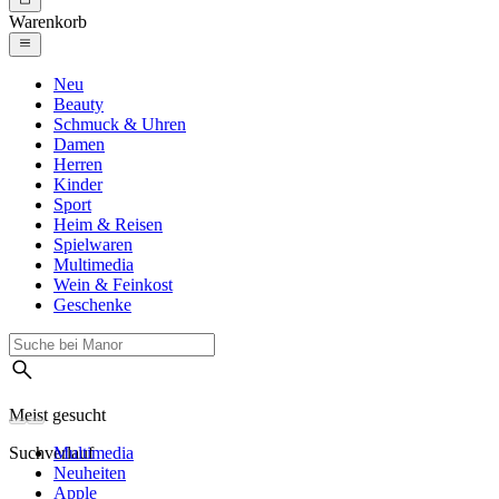
Warenkorb
Neu
Beauty
Schmuck & Uhren
Damen
Herren
Kinder
Sport
Heim & Reisen
Spielwaren
Multimedia
Wein & Feinkost
Geschenke
Meist gesucht
Suchverlauf
Multimedia
Neuheiten
Apple