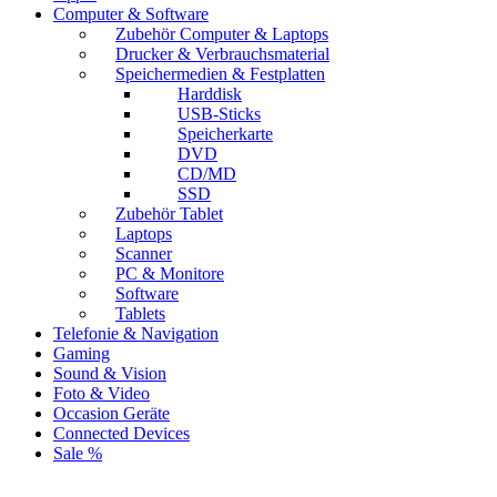
Computer & Software
Zubehör Computer & Laptops
Drucker & Verbrauchsmaterial
Speichermedien & Festplatten
Harddisk
USB-Sticks
Speicherkarte
DVD
CD/MD
SSD
Zubehör Tablet
Laptops
Scanner
PC & Monitore
Software
Tablets
Telefonie & Navigation
Gaming
Sound & Vision
Foto & Video
Occasion Geräte
Connected Devices
Sale %