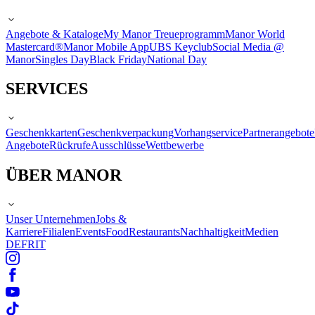
Angebote & Kataloge
My Manor Treueprogramm
Manor World
Mastercard®
Manor Mobile App
UBS Keyclub
Social Media @
Manor
Singles Day
Black Friday
National Day
SERVICES
Geschenkkarten
Geschenkverpackung
Vorhangservice
Partnerangebote
Angebote
Rückrufe
Ausschlüsse
Wettbewerbe
ÜBER MANOR
Unser Unternehmen
Jobs &
Karriere
Filialen
Events
Food
Restaurants
Nachhaltigkeit
Medien
DE
FR
IT