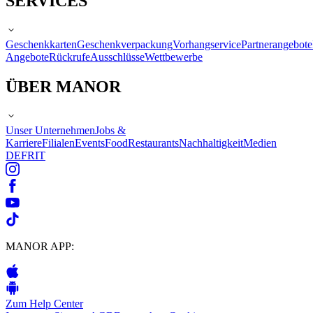
SERVICES
Geschenkkarten
Geschenkverpackung
Vorhangservice
Partnerangebote
Angebote
Rückrufe
Ausschlüsse
Wettbewerbe
ÜBER MANOR
Unser Unternehmen
Jobs &
Karriere
Filialen
Events
Food
Restaurants
Nachhaltigkeit
Medien
DE
FR
IT
MANOR APP:
Zum Help Center