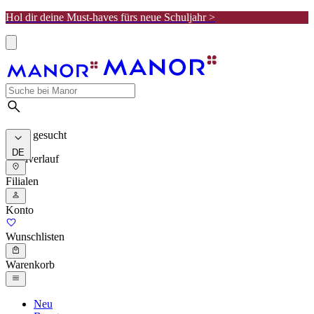
Hol dir deine Must-haves fürs neue Schuljahr >
Meist gesucht
DE
Suchverlauf
Filialen
Konto
Wunschlisten
Warenkorb
Neu