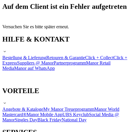
Auf dem Client ist ein Fehler aufgetreten
Versuchen Sie es bitte später erneut.
HILFE & KONTAKT
Bestellung & Lieferung
Retouren & Garantie
Click + Collect
Click +
Express
Suppliers @ Manor
Partnerprogramm
Manor Retail
Media
Manor auf WhatsApp
VORTEILE
Angebote & Kataloge
My Manor Treueprogramm
Manor World
Mastercard®
Manor Mobile App
UBS Keyclub
Social Media @
Manor
Singles Day
Black Friday
National Day