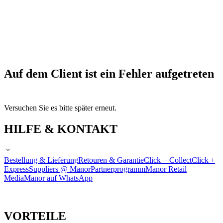
Auf dem Client ist ein Fehler aufgetreten
Versuchen Sie es bitte später erneut.
HILFE & KONTAKT
Bestellung & Lieferung
Retouren & Garantie
Click + Collect
Click +
Express
Suppliers @ Manor
Partnerprogramm
Manor Retail
Media
Manor auf WhatsApp
VORTEILE