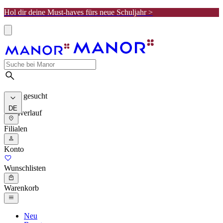
Hol dir deine Must-haves fürs neue Schuljahr >
Meist gesucht
DE
Suchverlauf
Filialen
Konto
Wunschlisten
Warenkorb
Neu