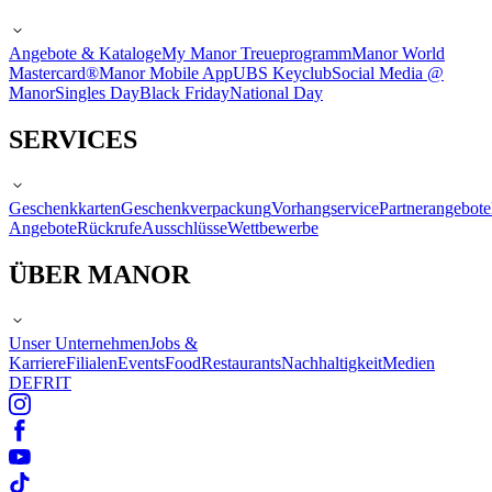
Angebote & Kataloge
My Manor Treueprogramm
Manor World
Mastercard®
Manor Mobile App
UBS Keyclub
Social Media @
Manor
Singles Day
Black Friday
National Day
SERVICES
Geschenkkarten
Geschenkverpackung
Vorhangservice
Partnerangebote
Angebote
Rückrufe
Ausschlüsse
Wettbewerbe
ÜBER MANOR
Unser Unternehmen
Jobs &
Karriere
Filialen
Events
Food
Restaurants
Nachhaltigkeit
Medien
DE
FR
IT