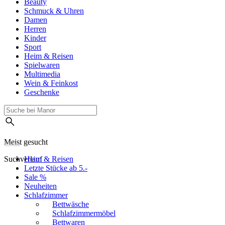
Beauty
Schmuck & Uhren
Damen
Herren
Kinder
Sport
Heim & Reisen
Spielwaren
Multimedia
Wein & Feinkost
Geschenke
Meist gesucht
Suchverlauf
Heim & Reisen
Letzte Stücke ab 5.-
Sale %
Neuheiten
Schlafzimmer
Bettwäsche
Schlafzimmermöbel
Bettwaren