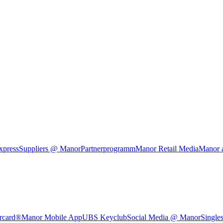
xpress
Suppliers @ Manor
Partnerprogramm
Manor Retail Media
Manor 
rcard®
Manor Mobile App
UBS Keyclub
Social Media @ Manor
Single