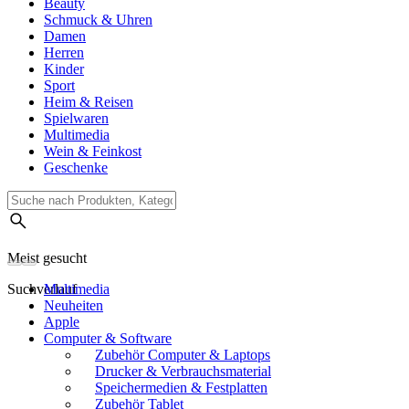
Beauty
Schmuck & Uhren
Damen
Herren
Kinder
Sport
Heim & Reisen
Spielwaren
Multimedia
Wein & Feinkost
Geschenke
Meist gesucht
Suchverlauf
Multimedia
Neuheiten
Apple
Computer & Software
Zubehör Computer & Laptops
Drucker & Verbrauchsmaterial
Speichermedien & Festplatten
Zubehör Tablet