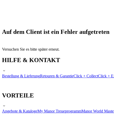
Auf dem Client ist ein Fehler aufgetreten
Versuchen Sie es bitte später erneut.
HILFE & KONTAKT
Bestellung & Lieferung
Retouren & Garantie
Click + Collect
Click + E
VORTEILE
Angebote & Kataloge
My Manor Treueprogramm
Manor World Maste