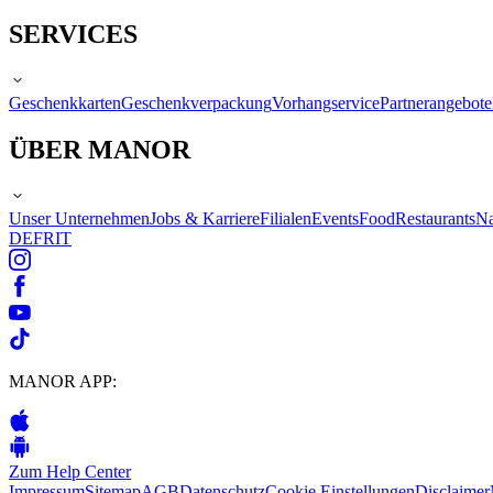
SERVICES
Geschenkkarten
Geschenkverpackung
Vorhangservice
Partnerangebote
ÜBER MANOR
Unser Unternehmen
Jobs & Karriere
Filialen
Events
Food
Restaurants
Na
DE
FR
IT
MANOR APP:
Zum Help Center
Impressum
Sitemap
AGB
Datenschutz
Cookie Einstellungen
Disclaimer