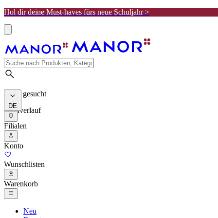
Hol dir deine Must-haves fürs neue Schuljahr >
Meist gesucht
DE
Suchverlauf
Filialen
Konto
Wunschlisten
Warenkorb
Neu