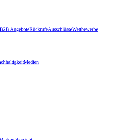
B2B Angebote
Rückrufe
Ausschlüsse
Wettbewerbe
chhaltigkeit
Medien
Markenübersicht
–