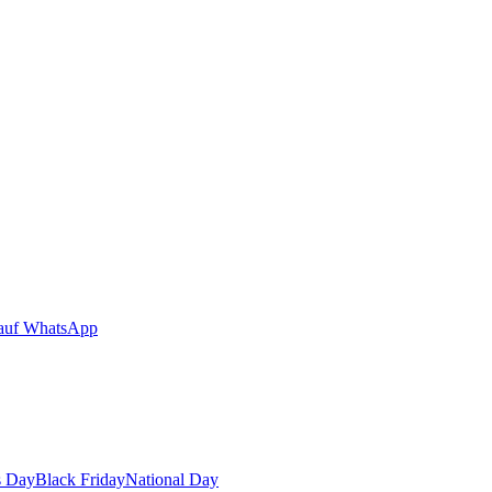
auf WhatsApp
s Day
Black Friday
National Day