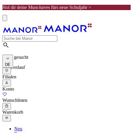
Hol dir deine Must-haves fürs neue Schuljahr >
Meist gesucht
DE
Suchverlauf
Filialen
Konto
Wunschlisten
Warenkorb
Neu