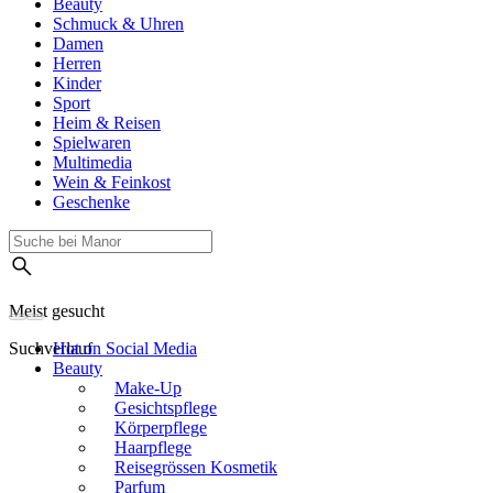
Beauty
Schmuck & Uhren
Damen
Herren
Kinder
Sport
Heim & Reisen
Spielwaren
Multimedia
Wein & Feinkost
Geschenke
Meist gesucht
Suchverlauf
Hot on Social Media
Beauty
Make-Up
Gesichtspflege
Körperpflege
Haarpflege
Reisegrössen Kosmetik
Parfum