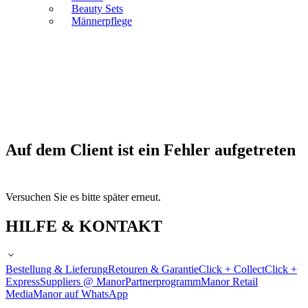
Beauty Sets
Männerpflege
Auf dem Client ist ein Fehler aufgetreten
Versuchen Sie es bitte später erneut.
HILFE & KONTAKT
Bestellung & Lieferung
Retouren & Garantie
Click + Collect
Click +
Express
Suppliers @ Manor
Partnerprogramm
Manor Retail
Media
Manor auf WhatsApp