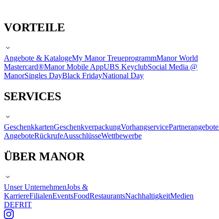
VORTEILE
Angebote & Kataloge
My Manor Treueprogramm
Manor World
Mastercard®
Manor Mobile App
UBS Keyclub
Social Media @
Manor
Singles Day
Black Friday
National Day
SERVICES
Geschenkkarten
Geschenkverpackung
Vorhangservice
Partnerangebote
Angebote
Rückrufe
Ausschlüsse
Wettbewerbe
ÜBER MANOR
Unser Unternehmen
Jobs &
Karriere
Filialen
Events
Food
Restaurants
Nachhaltigkeit
Medien
DE
FR
IT