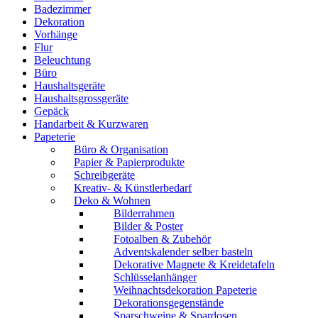
Badezimmer
Dekoration
Vorhänge
Flur
Beleuchtung
Büro
Haushaltsgeräte
Haushaltsgrossgeräte
Gepäck
Handarbeit & Kurzwaren
Papeterie
Büro & Organisation
Papier & Papierprodukte
Schreibgeräte
Kreativ- & Künstlerbedarf
Deko & Wohnen
Bilderrahmen
Bilder & Poster
Fotoalben & Zubehör
Adventskalender selber basteln
Dekorative Magnete & Kreidetafeln
Schlüsselanhänger
Weihnachtsdekoration Papeterie
Dekorationsgegenstände
Sparschweine & Spardosen