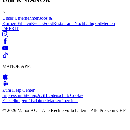
Unser Unternehmen
Jobs &
Karriere
Filialen
Events
Food
Restaurants
Nachhaltigkeit
Medien
DE
FR
IT
MANOR APP:
Zum Help Center
Impressum
Sitemap
AGB
Datenschutz
Cookie
Einstellungen
Disclaimer
Markenübersicht
–
© 2026 Manor AG – Alle Rechte vorbehalten – Alle Preise in CHF