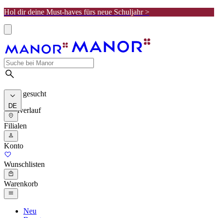
Hol dir deine Must-haves fürs neue Schuljahr >
Meist gesucht
DE
Suchverlauf
Filialen
Konto
Wunschlisten
Warenkorb
Neu