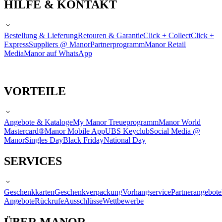
HILFE & KONTAKT
Bestellung & Lieferung
Retouren & Garantie
Click + Collect
Click +
Express
Suppliers @ Manor
Partnerprogramm
Manor Retail
Media
Manor auf WhatsApp
VORTEILE
Angebote & Kataloge
My Manor Treueprogramm
Manor World
Mastercard®
Manor Mobile App
UBS Keyclub
Social Media @
Manor
Singles Day
Black Friday
National Day
SERVICES
Geschenkkarten
Geschenkverpackung
Vorhangservice
Partnerangebote
Angebote
Rückrufe
Ausschlüsse
Wettbewerbe
ÜBER MANOR