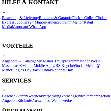
HILFE & KONTAKT
Bestellung & Lieferung
Retouren & Garantie
Click + Collect
Click +
Express
Suppliers @ Manor
Partnerprogramm
Manor Retail
Media
Manor auf WhatsApp
VORTEILE
Angebote & Kataloge
My Manor Treueprogramm
Manor World
Mastercard®
Manor Mobile App
UBS Keyclub
Social Media @
Manor
Singles Day
Black Friday
National Day
SERVICES
Geschenkkarten
Geschenkverpackung
Vorhangservice
Partnerangebote
Angebote
Rückrufe
Ausschlüsse
Wettbewerbe
ÜBER MANOR