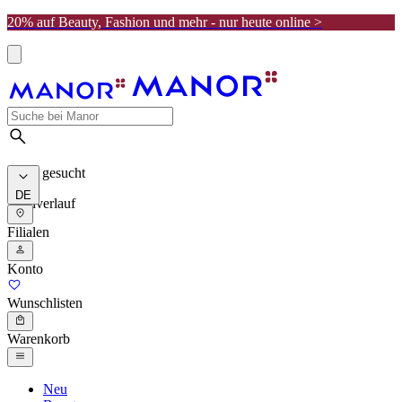
20% auf Beauty, Fashion und mehr - nur heute online >
Meist gesucht
DE
Suchverlauf
Filialen
Konto
Wunschlisten
Warenkorb
Neu