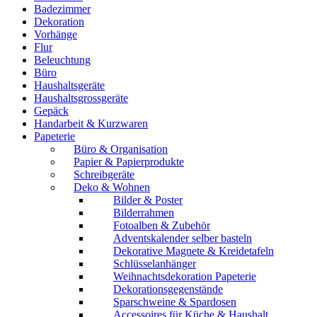
Badezimmer
Dekoration
Vorhänge
Flur
Beleuchtung
Büro
Haushaltsgeräte
Haushaltsgrossgeräte
Gepäck
Handarbeit & Kurzwaren
Papeterie
Büro & Organisation
Papier & Papierprodukte
Schreibgeräte
Deko & Wohnen
Bilder & Poster
Bilderrahmen
Fotoalben & Zubehör
Adventskalender selber basteln
Dekorative Magnete & Kreidetafeln
Schlüsselanhänger
Weihnachtsdekoration Papeterie
Dekorationsgegenstände
Sparschweine & Spardosen
Accessoires für Küche & Haushalt