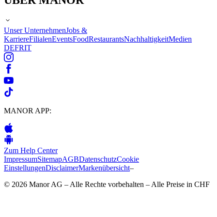
Unser Unternehmen
Jobs &
Karriere
Filialen
Events
Food
Restaurants
Nachhaltigkeit
Medien
DE
FR
IT
MANOR APP:
Zum Help Center
Impressum
Sitemap
AGB
Datenschutz
Cookie
Einstellungen
Disclaimer
Markenübersicht
–
© 2026 Manor AG – Alle Rechte vorbehalten – Alle Preise in CHF