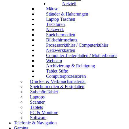
Netzteil
Mäuse
Ständer & Halterungen
Laptop Taschen
Tastaturen
Netzwerk
Speichermedien
Bildschirmschutz
Prozessorkühler / Computerkühler
Netzwerkkarten
Computer-Leiterplatten / Motherboards
Webcam
Archivierung & Reinigung
Tablet Stifte
Computerprozessoren
Drucker & Verbrauchsmaterial
Speichermedien & Festplatten
Zubehör Tablet
Laptops
Scanner
Tablets
PC & Monitore
Software
Telefonie & Navigation
Gaming