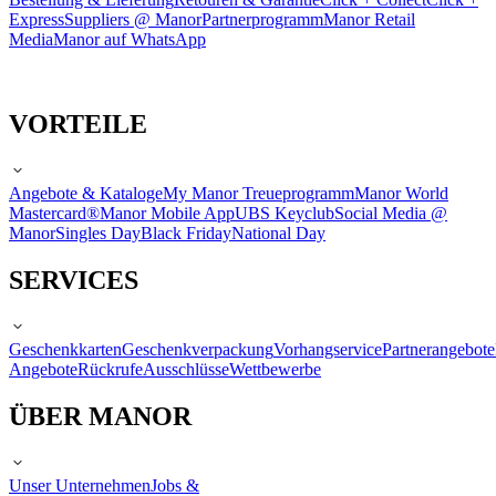
Express
Suppliers @ Manor
Partnerprogramm
Manor Retail
Media
Manor auf WhatsApp
VORTEILE
Angebote & Kataloge
My Manor Treueprogramm
Manor World
Mastercard®
Manor Mobile App
UBS Keyclub
Social Media @
Manor
Singles Day
Black Friday
National Day
SERVICES
Geschenkkarten
Geschenkverpackung
Vorhangservice
Partnerangebote
Angebote
Rückrufe
Ausschlüsse
Wettbewerbe
ÜBER MANOR
Unser Unternehmen
Jobs &