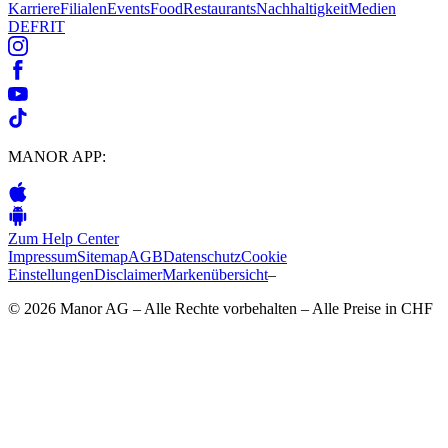
Karriere
Filialen
Events
Food
Restaurants
Nachhaltigkeit
Medien
DE
FR
IT
MANOR APP:
Zum Help Center
Impressum
Sitemap
AGB
Datenschutz
Cookie
Einstellungen
Disclaimer
Markenübersicht
–
© 2026 Manor AG – Alle Rechte vorbehalten – Alle Preise in CHF