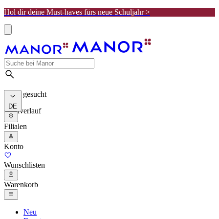
Hol dir deine Must-haves fürs neue Schuljahr >
Meist gesucht
DE
Suchverlauf
Filialen
Konto
Wunschlisten
Warenkorb
Neu