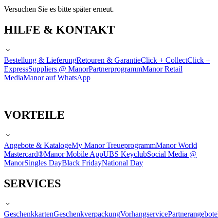
Versuchen Sie es bitte später erneut.
HILFE & KONTAKT
Bestellung & Lieferung
Retouren & Garantie
Click + Collect
Click +
Express
Suppliers @ Manor
Partnerprogramm
Manor Retail
Media
Manor auf WhatsApp
VORTEILE
Angebote & Kataloge
My Manor Treueprogramm
Manor World
Mastercard®
Manor Mobile App
UBS Keyclub
Social Media @
Manor
Singles Day
Black Friday
National Day
SERVICES
Geschenkkarten
Geschenkverpackung
Vorhangservice
Partnerangebote