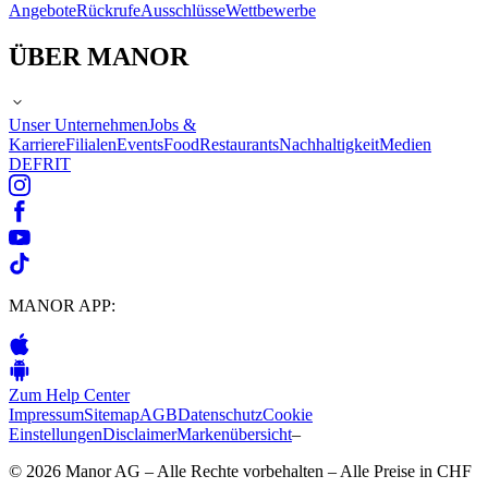
Angebote
Rückrufe
Ausschlüsse
Wettbewerbe
ÜBER MANOR
Unser Unternehmen
Jobs &
Karriere
Filialen
Events
Food
Restaurants
Nachhaltigkeit
Medien
DE
FR
IT
MANOR APP:
Zum Help Center
Impressum
Sitemap
AGB
Datenschutz
Cookie
Einstellungen
Disclaimer
Markenübersicht
–
© 2026 Manor AG – Alle Rechte vorbehalten – Alle Preise in CHF