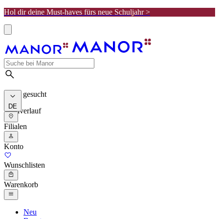
Hol dir deine Must-haves fürs neue Schuljahr >
Meist gesucht
DE
Suchverlauf
Filialen
Konto
Wunschlisten
Warenkorb
Neu