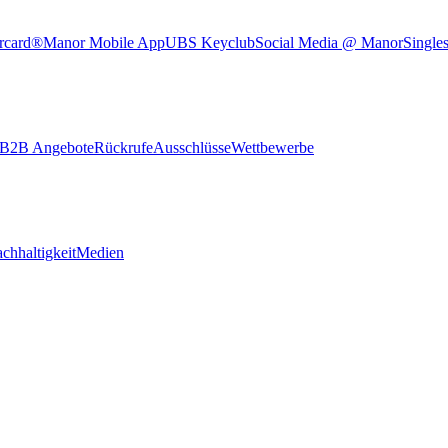
rcard®
Manor Mobile App
UBS Keyclub
Social Media @ Manor
Single
B2B Angebote
Rückrufe
Ausschlüsse
Wettbewerbe
chhaltigkeit
Medien