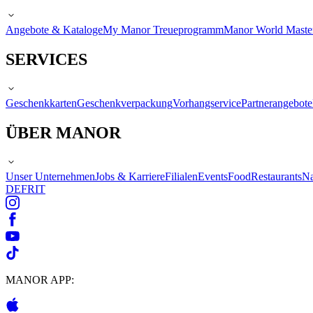
Angebote & Kataloge
My Manor Treueprogramm
Manor World Maste
SERVICES
Geschenkkarten
Geschenkverpackung
Vorhangservice
Partnerangebote
ÜBER MANOR
Unser Unternehmen
Jobs & Karriere
Filialen
Events
Food
Restaurants
Na
DE
FR
IT
MANOR APP: