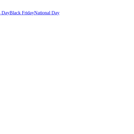
s Day
Black Friday
National Day