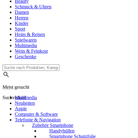
Beauty
Schmuck & Uhren
Damen
Herren
Kinder
Sport
Heim & Reisen
Spielwaren
Multimedia
Wein & Feinkost
Geschenke
Meist gesucht
Suchverlauf
Multimedia
Neuheiten
Apple
Computer & Software
Telefonie & Navigation
Zubehör Smartphone
Handyhüllen
Smartphone Schutzfolie