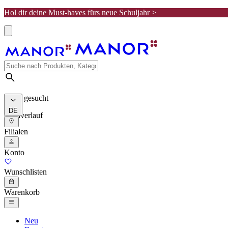
Hol dir deine Must-haves fürs neue Schuljahr >
Meist gesucht
DE
Suchverlauf
Filialen
Konto
Wunschlisten
Warenkorb
Neu