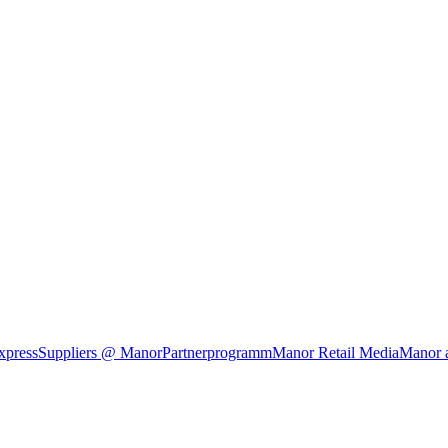
xpress
Suppliers @ Manor
Partnerprogramm
Manor Retail Media
Manor 