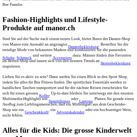
Ihre Familie.
Fashion-Highlights und Lifestyle-
Produkte auf manor.ch
Sind Sie auf der Suche nach einem neuen Look, bietet Ihnen der Damen-Shop
von Manor eine Auswahl an angesagter
. Bestellen Sie die
Damenbekleidung
trendige Mode von bekannten Marken und kombinieren Sie die passenden
und weitere
dazu. Männer finden ihre Favoriten
Schuhe,
Schmuck
Accessoires
im Herren-Shop und lassen sich von den neusten Trends an
Herrenbekleidung
inspirieren.
Lieben Sie es aktiv zu sein? Dann werfen Sie einen Blick in den Sport Shop,
indem Sie alles für Ihre Fitness finden. Die sportlichen Essentials werden in
handlichen Taschen transportiert und für die nächste Reisen entscheiden Sie
sich für einen grossen
. Up-to-date bleiben Sie unterwegs mit den neusten
Koffer
Multimedia-Highlights wie
oder
. Planen Sie gerade einen
Smartphones
Laptops
Ausflug zum Lieblingsmenschen, darf ein Mitbringsel aus dem Geschenke-
Shop wie ein
, ein
oder ein hochwertiger Wein,
Geschenkkorb
Adventskalender
nicht fehlen.
Alles für die Kids: Die grosse Kinderwelt