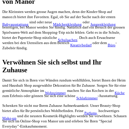
von Manor
Die Kleinsten werden grosse Augen machen, denn der Kinder-Shop auf
manor.ch bietet ihre Favoriten. Egal, ob Sie auf der Suche nach der ersten
sind oder neue
oder
Babyausstattung
Mädchenkleidung
Jungenkleidung
benötigen, bei Manor werden Sie fündig. Natürlich darf ein Besuch der grossen
Spielwaren-Welt auf dem Shopping-Trip nicht fehlen. Geht es in die Schule,
bietet der Papeterie-Shop nützliche
. Doch auch Erwachsene
Schulsachen
werden bei den Utensilien aus dem Bereich
oder dem
-
Kreativbedarf
Büro
Zubehör fündig.
Verwöhnen Sie sich selbst und Ihr
Zuhause
Damit Sie sich in Ihren vier Wänden rundum wohlfühlen, bietet Ihnen der Heim
und Haushalt Shop ausgewählte Dekoration für Ihr Zuhause. Sorgen Sie für eine
gemütliche Atmosphäre im
machen Sie das Kochen in der
Wohnzimmer,
Küche
zum Erlebnis oder gönnen Sie sich eine schöne
-Ausstattung.
Schlafzimmer
Schenken Sie nicht nur Ihrem Zuhause Aufmerksamkeit. Unser Beauty-Shop
bietet alles für Ihr persönliches Wohlbefinden. Feine
hochwertiges
Parfums,
und die neusten Kosmetik-Highlights werden Sie verwöhnen. Schauen
Make-up
Sie sich im Online-Shop von Manor um und erleben Sie Ihren “Special
Everyday”-Einkaufsmoment.