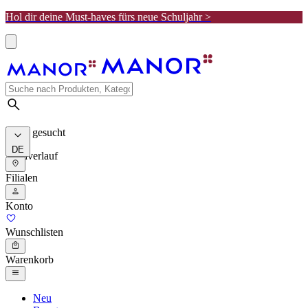
Hol dir deine Must-haves fürs neue Schuljahr >
Meist gesucht
DE
Suchverlauf
Filialen
Konto
Wunschlisten
Warenkorb
Neu