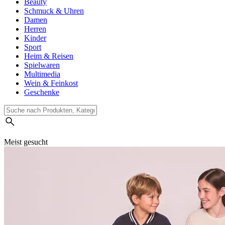
Beauty
Schmuck & Uhren
Damen
Herren
Kinder
Sport
Heim & Reisen
Spielwaren
Multimedia
Wein & Feinkost
Geschenke
Meist gesucht
Suchverlauf