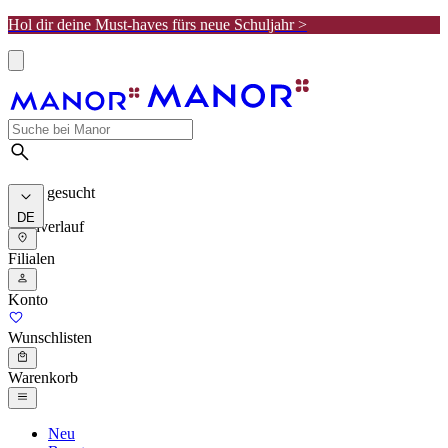
Hol dir deine Must-haves fürs neue Schuljahr >
Meist gesucht
DE
Suchverlauf
Filialen
Konto
Wunschlisten
Warenkorb
Neu