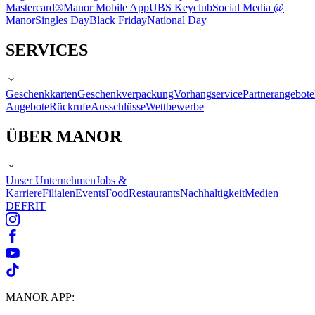
Mastercard®
Manor Mobile App
UBS Keyclub
Social Media @
Manor
Singles Day
Black Friday
National Day
SERVICES
Geschenkkarten
Geschenkverpackung
Vorhangservice
Partnerangebote
Angebote
Rückrufe
Ausschlüsse
Wettbewerbe
ÜBER MANOR
Unser Unternehmen
Jobs &
Karriere
Filialen
Events
Food
Restaurants
Nachhaltigkeit
Medien
DE
FR
IT
MANOR APP: