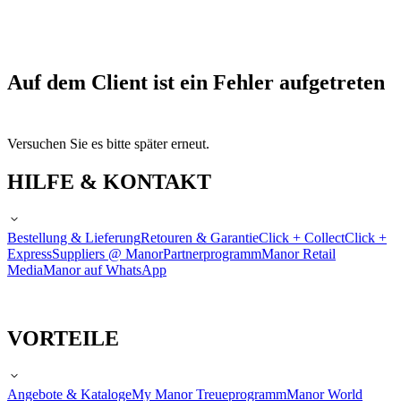
Auf dem Client ist ein Fehler aufgetreten
Versuchen Sie es bitte später erneut.
HILFE & KONTAKT
Bestellung & Lieferung
Retouren & Garantie
Click + Collect
Click +
Express
Suppliers @ Manor
Partnerprogramm
Manor Retail
Media
Manor auf WhatsApp
VORTEILE
Angebote & Kataloge
My Manor Treueprogramm
Manor World