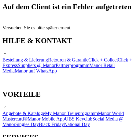
Auf dem Client ist ein Fehler aufgetreten
Versuchen Sie es bitte später erneut.
HILFE & KONTAKT
Bestellung & Lieferung
Retouren & Garantie
Click + Collect
Click +
Express
Suppliers @ Manor
Partnerprogramm
Manor Retail
Media
Manor auf WhatsApp
VORTEILE
Angebote & Kataloge
My Manor Treueprogramm
Manor World
Mastercard®
Manor Mobile App
UBS Keyclub
Social Media @
Manor
Singles Day
Black Friday
National Day