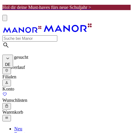
Hol dir deine Must-haves fürs neue Schuljahr >
Meist gesucht
DE
Suchverlauf
Filialen
Konto
Wunschlisten
Warenkorb
Neu