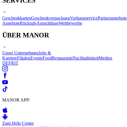
SERVICES
Geschenkkarten
Geschenkverpackung
Vorhangservice
Partnerangebote
Angebote
Rückrufe
Ausschlüsse
Wettbewerbe
ÜBER MANOR
Unser Unternehmen
Jobs &
Karriere
Filialen
Events
Food
Restaurants
Nachhaltigkeit
Medien
DE
FR
IT
MANOR APP:
Zum Help Center