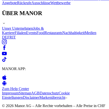
Angebote
Rückrufe
Ausschlüsse
Wettbewerbe
ÜBER MANOR
Unser Unternehmen
Jobs &
Karriere
Filialen
Events
Food
Restaurants
Nachhaltigkeit
Medien
DE
FR
IT
MANOR APP:
Zum Help Center
Impressum
Sitemap
AGB
Datenschutz
Cookie
Einstellungen
Disclaimer
Markenübersicht
–
© 2026 Manor AG – Alle Rechte vorbehalten – Alle Preise in CHF