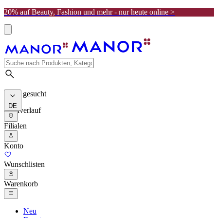
20% auf Beauty, Fashion und mehr - nur heute online >
Meist gesucht
DE
Suchverlauf
Filialen
Konto
Wunschlisten
Warenkorb
Neu