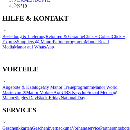
DAMENDÜFTE
N°19
HILFE & KONTAKT
Bestellung & Lieferung
Retouren & Garantie
Click + Collect
Click +
Express
Suppliers @ Manor
Partnerprogramm
Manor Retail
Media
Manor auf WhatsApp
VORTEILE
Angebote & Kataloge
My Manor Treueprogramm
Manor World
Mastercard®
Manor Mobile App
UBS Keyclub
Social Media @
Manor
Singles Day
Black Friday
National Day
SERVICES
Geschenkkarten
Geschenkverpackung
Vorhangservice
Partnerangebote