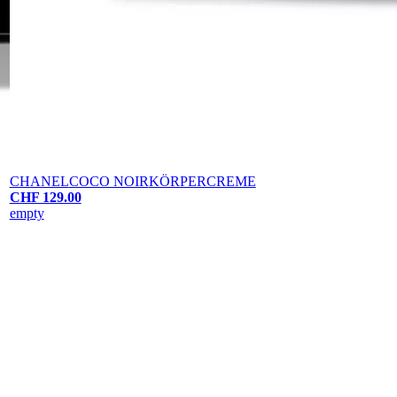
CHANEL
COCO NOIR
KÖRPERCREME
CHF 129.00
empty