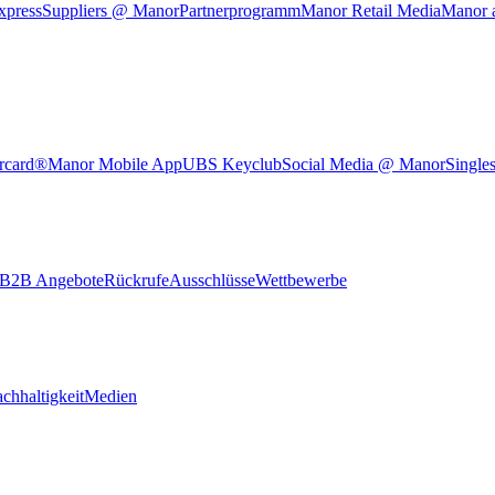
xpress
Suppliers @ Manor
Partnerprogramm
Manor Retail Media
Manor 
rcard®
Manor Mobile App
UBS Keyclub
Social Media @ Manor
Single
B2B Angebote
Rückrufe
Ausschlüsse
Wettbewerbe
chhaltigkeit
Medien