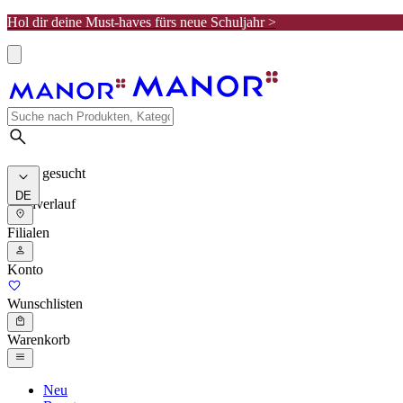
Hol dir deine Must-haves fürs neue Schuljahr >
Meist gesucht
DE
Suchverlauf
Filialen
Konto
Wunschlisten
Warenkorb
Neu