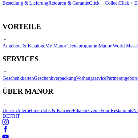
Bestellung & Lieferung
Retouren & Garantie
Click + Collect
Click + E
VORTEILE
Angebote & Kataloge
My Manor Treueprogramm
Manor World Maste
SERVICES
Geschenkkarten
Geschenkverpackung
Vorhangservice
Partnerangebote
ÜBER MANOR
Unser Unternehmen
Jobs & Karriere
Filialen
Events
Food
Restaurants
Na
DE
FR
IT