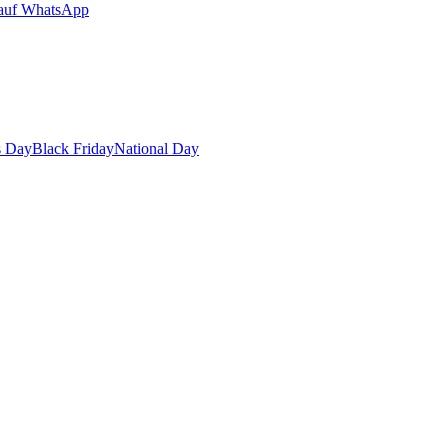
auf WhatsApp
s Day
Black Friday
National Day