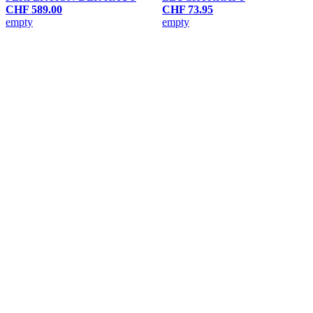
CHF 589.00
CHF 73.95
empty
empty