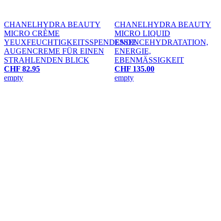
CHANEL
HYDRA BEAUTY
CHANEL
HYDRA BEAUTY
MICRO CRÈME
MICRO LIQUID
YEUX
FEUCHTIGKEITSSPENDENDE
ESSENCE
HYDRATATION,
AUGENCREME FÜR EINEN
ENERGIE,
STRAHLENDEN BLICK
EBENMÄSSIGKEIT
CHF 82.95
CHF 135.00
empty
empty