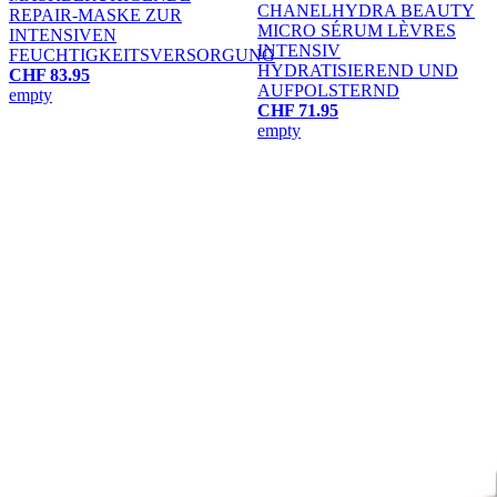
CHANEL
HYDRA BEAUTY
REPAIR-MASKE ZUR
MICRO SÉRUM LÈVRES
INTENSIVEN
INTENSIV
FEUCHTIGKEITSVERSORGUNG
HYDRATISIEREND UND
CHF 83.95
AUFPOLSTERND
empty
CHF 71.95
empty