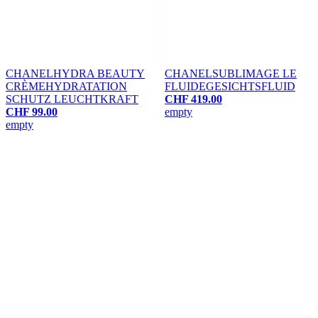
CHANEL
HYDRA BEAUTY
CHANEL
SUBLIMAGE LE
CRÈME
HYDRATATION
FLUIDE
GESICHTSFLUID
SCHUTZ LEUCHTKRAFT
CHF 419.00
CHF 99.00
empty
empty