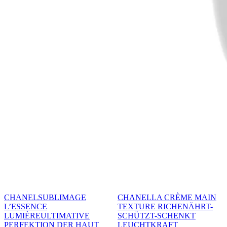
CHANEL
SUBLIMAGE
CHANEL
LA CRÈME MAIN
L’ESSENCE
TEXTURE RICHE
NÄHRT-
LUMIÈRE
ULTIMATIVE
SCHÜTZT-SCHENKT
PERFEKTION DER HAUT
LEUCHTKRAFT