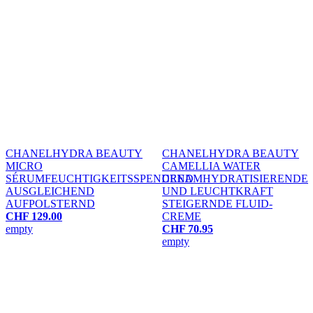
CHANEL
HYDRA BEAUTY
CHANEL
HYDRA BEAUTY
MICRO
CAMELLIA WATER
SÉRUM
FEUCHTIGKEITSSPENDEND
CREAM
HYDRATISIERENDE
AUSGLEICHEND
UND LEUCHTKRAFT
AUFPOLSTERND
STEIGERNDE FLUID-
CHF 129.00
CREME
empty
CHF 70.95
empty