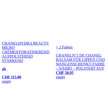
CHANEL
HYDRA BEAUTY
+ 2 Farben
MICRO
CRÈME
HYDRATISIEREND
CHANEL
N°1 DE CHANEL
AUFPOLSTERND
BALSAM FÜR LIPPEN UND
STÄRKEND
WANGEN
SCHENKT FARBE
– NÄHRT – POLSTERT AUF
ab
CHF 58.95
CHF 115.00
empty
empty