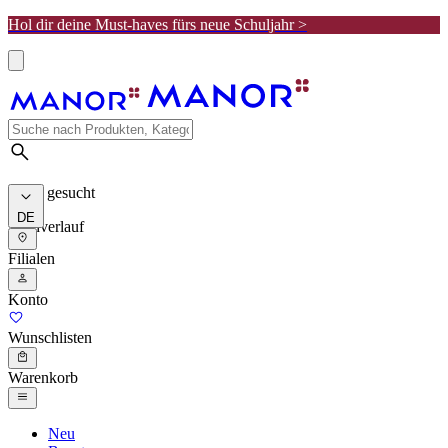
Hol dir deine Must-haves fürs neue Schuljahr >
Meist gesucht
DE
Suchverlauf
Filialen
Konto
Wunschlisten
Warenkorb
Neu