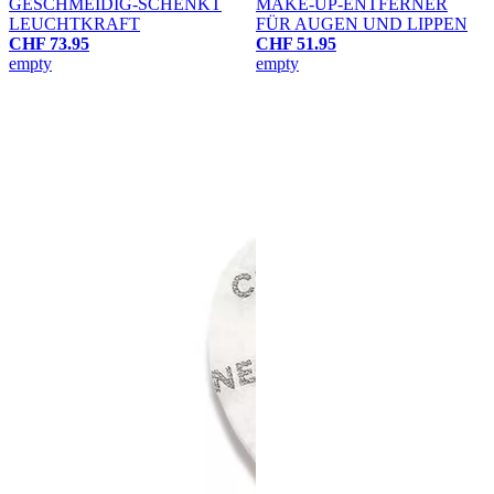
GESCHMEIDIG-SCHENKT
MAKE-UP-ENTFERNER
LEUCHTKRAFT
FÜR AUGEN UND LIPPEN
CHF 73.95
CHF 51.95
empty
empty