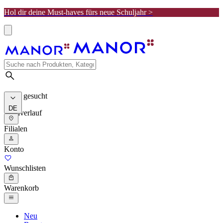
Hol dir deine Must-haves fürs neue Schuljahr >
Meist gesucht
DE
Suchverlauf
Filialen
Konto
Wunschlisten
Warenkorb
Neu