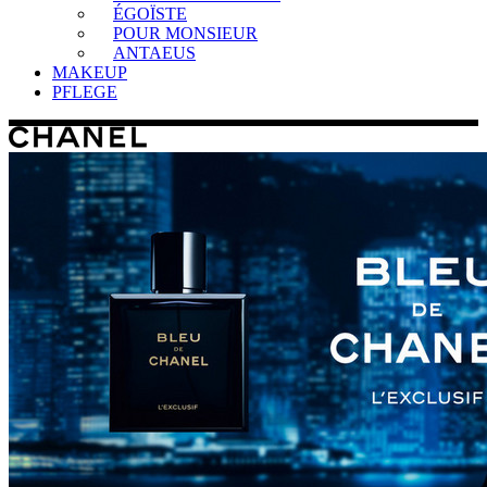
ÉGOÏSTE
POUR MONSIEUR
ANTAEUS
MAKEUP
PFLEGE