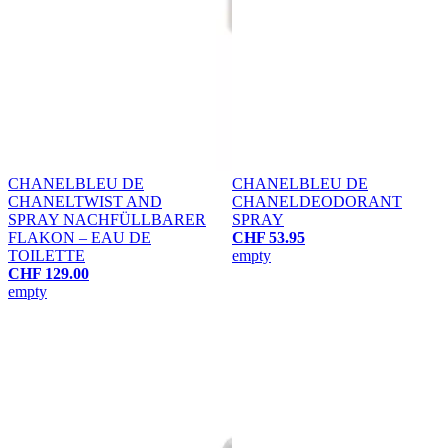
CHANEL
BLEU DE
CHANEL
BLEU DE
CHANEL
TWIST AND
CHANEL
DEODORANT
SPRAY NACHFÜLLBARER
SPRAY
FLAKON – EAU DE
CHF 53.95
TOILETTE
empty
CHF 129.00
empty