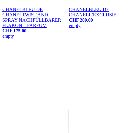
CHANEL
BLEU DE
CHANEL
BLEU DE
CHANEL
TWIST AND
CHANEL
L’EXCLUSIF
SPRAY NACHFÜLLBARER
CHF 289.00
FLAKON – PARFUM
empty
CHF 175.00
empty