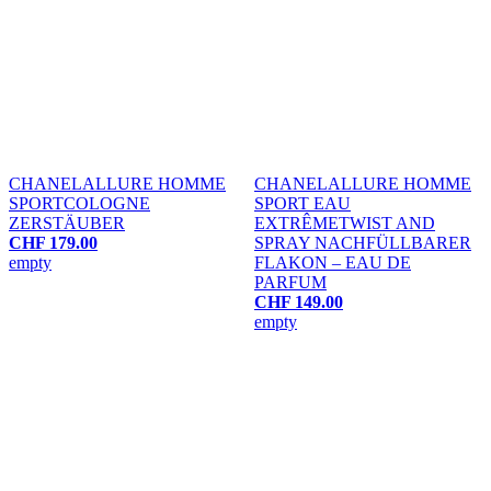
CHANEL
ALLURE HOMME
CHANEL
ALLURE HOMME
SPORT
COLOGNE
SPORT EAU
ZERSTÄUBER
EXTRÊME
TWIST AND
CHF 179.00
SPRAY NACHFÜLLBARER
empty
FLAKON – EAU DE
PARFUM
CHF 149.00
empty