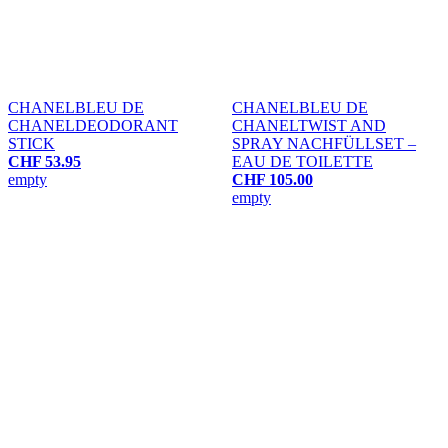
CHANEL
BLEU DE
CHANEL
BLEU DE
CHANEL
DEODORANT
CHANEL
TWIST AND
STICK
SPRAY NACHFÜLLSET –
CHF 53.95
EAU DE TOILETTE
empty
CHF 105.00
empty