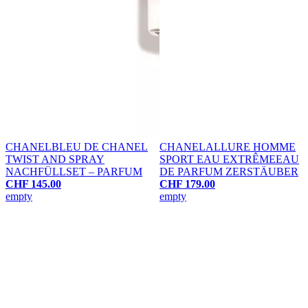
CHANEL
BLEU DE CHANEL
CHANEL
ALLURE HOMME
TWIST AND SPRAY
SPORT EAU EXTRÊME
EAU
NACHFÜLLSET – PARFUM
DE PARFUM ZERSTÄUBER
CHF 145.00
CHF 179.00
empty
empty