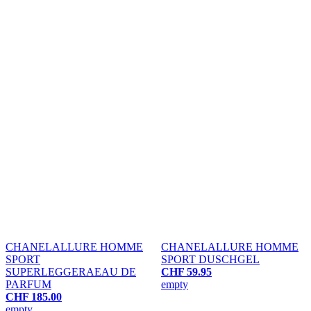
CHANEL
ALLURE HOMME
CHANEL
ALLURE HOMME
SPORT
SPORT
DUSCHGEL
SUPERLEGGERA
EAU DE
CHF 59.95
PARFUM
empty
CHF 185.00
empty