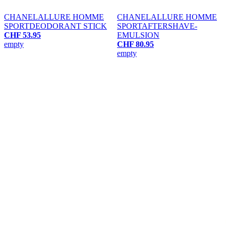
CHANEL
ALLURE HOMME
CHANEL
ALLURE HOMME
SPORT
DEODORANT STICK
SPORT
AFTERSHAVE-
CHF 53.95
EMULSION
empty
CHF 80.95
empty