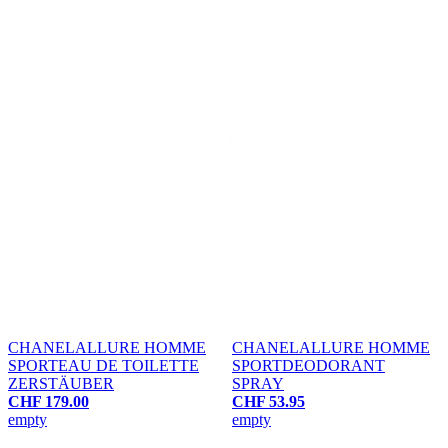
CHANEL
ALLURE HOMME
CHANEL
ALLURE HOMME
SPORT
EAU DE TOILETTE
SPORT
DEODORANT
ZERSTÄUBER
SPRAY
CHF 179.00
CHF 53.95
empty
empty