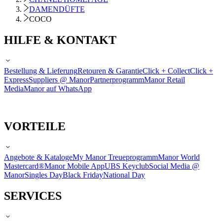
DAMENDÜFTE
COCO
HILFE & KONTAKT
Bestellung & Lieferung
Retouren & Garantie
Click + Collect
Click +
Express
Suppliers @ Manor
Partnerprogramm
Manor Retail
Media
Manor auf WhatsApp
VORTEILE
Angebote & Kataloge
My Manor Treueprogramm
Manor World
Mastercard®
Manor Mobile App
UBS Keyclub
Social Media @
Manor
Singles Day
Black Friday
National Day
SERVICES