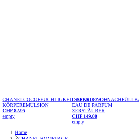
CHANEL
COCO
FEUCHTIGKEITSSPENDENDE
CHANEL
COCO
NACHFÜLLB
KÖRPEREMULSION
EAU DE PARFUM
CHF 82.95
ZERSTÄUBER
empty
CHF 149.00
empty
Home
CHANEL HOMEPAGE