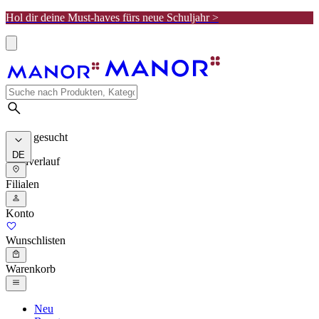
Hol dir deine Must-haves fürs neue Schuljahr >
Meist gesucht
DE
Suchverlauf
Filialen
Konto
Wunschlisten
Warenkorb
Neu