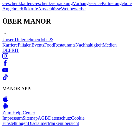
Geschenkkarten
Geschenkverpackung
Vorhangservice
Partnerangebote
Angebote
Rückrufe
Ausschlüsse
Wettbewerbe
ÜBER MANOR
Unser Unternehmen
Jobs &
Karriere
Filialen
Events
Food
Restaurants
Nachhaltigkeit
Medien
DE
FR
IT
MANOR APP:
Zum Help Center
Impressum
Sitemap
AGB
Datenschutz
Cookie
Einstellungen
Disclaimer
Markenübersicht
–