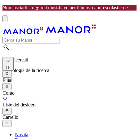
Non lasciarti sfuggire i must-have per il nuovo anno scolastico >
I più ricercati
IT
Cronologia della ricerca
Filiali
Conto
Liste dei desideri
Carrello
Novità