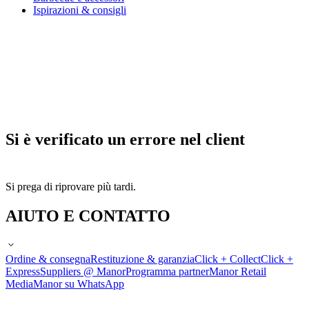
Ispirazioni & consigli
Si è verificato un errore nel client
Si prega di riprovare più tardi.
AIUTO E CONTATTO
Ordine & consegna
Restituzione & garanzia
Click + Collect
Click +
Express
Suppliers @ Manor
Programma partner
Manor Retail
Media
Manor su WhatsApp