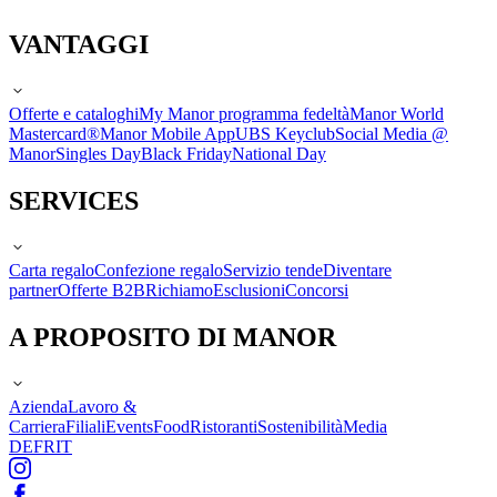
VANTAGGI
Offerte e cataloghi
My Manor programma fedeltà
Manor World
Mastercard®
Manor Mobile App
UBS Keyclub
Social Media @
Manor
Singles Day
Black Friday
National Day
SERVICES
Carta regalo
Confezione regalo
Servizio tende
Diventare
partner
Offerte B2B
Richiamo
Esclusioni
Concorsi
A PROPOSITO DI MANOR
Azienda
Lavoro &
Carriera
Filiali
Events
Food
Ristoranti
Sostenibilità
Media
DE
FR
IT