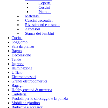
Coperte
Cuscini
Piumoni
Materassi
Cuscini decorativi
Rivestimenti e custodie
Accessori
Stanza dei bambini
Cucina
Soggiorno
Sala da pranzo
Bagno
Decorazione
Tende
Ingresso
Illuminazione
Ufficio
Elettrodomestici
Grandi elettrodomestici
Bagagli
Hobby creativi & merceria
Cartoleria
Prodotti per lo stoccaggio e la pulizia
Mobili da giardino
Barbecue e accessori