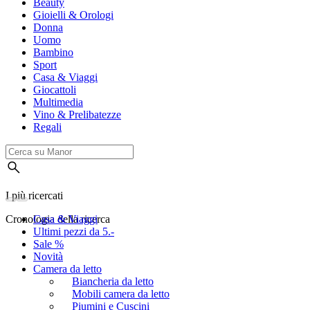
Beauty
Gioielli & Orologi
Donna
Uomo
Bambino
Sport
Casa & Viaggi
Giocattoli
Multimedia
Vino & Prelibatezze
Regali
I più ricercati
Cronologia della ricerca
Casa & Viaggi
Ultimi pezzi da 5.-
Sale %
Novità
Camera da letto
Biancheria da letto
Mobili camera da letto
Piumini e Cuscini