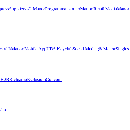
press
Suppliers @ Manor
Programma partner
Manor Retail Media
Manor
rcard®
Manor Mobile App
UBS Keyclub
Social Media @ Manor
Singles
e B2B
Richiamo
Esclusioni
Concorsi
dia