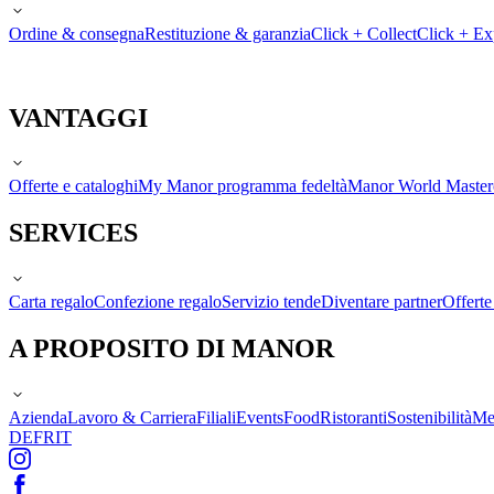
Ordine & consegna
Restituzione & garanzia
Click + Collect
Click + Ex
VANTAGGI
Offerte e cataloghi
My Manor programma fedeltà
Manor World Maste
SERVICES
Carta regalo
Confezione regalo
Servizio tende
Diventare partner
Offert
A PROPOSITO DI MANOR
Azienda
Lavoro & Carriera
Filiali
Events
Food
Ristoranti
Sostenibilità
Me
DE
FR
IT