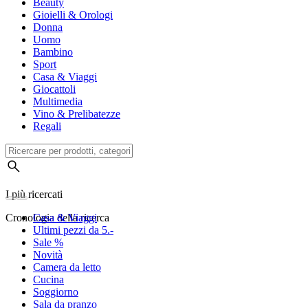
Beauty
Gioielli & Orologi
Donna
Uomo
Bambino
Sport
Casa & Viaggi
Giocattoli
Multimedia
Vino & Prelibatezze
Regali
I più ricercati
Cronologia della ricerca
Casa & Viaggi
Ultimi pezzi da 5.-
Sale %
Novità
Camera da letto
Cucina
Soggiorno
Sala da pranzo