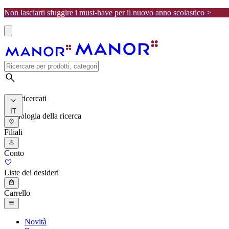
Non lasciarti sfuggire i must-have per il nuovo anno scolastico >
I più ricercati
IT
Cronologia della ricerca
Filiali
Conto
Liste dei desideri
Carrello
Novità