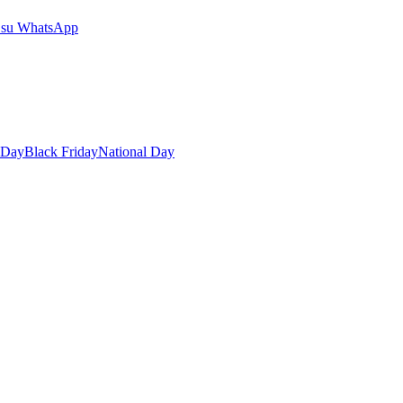
 su WhatsApp
 Day
Black Friday
National Day