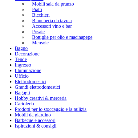
Mobili sala da pranzo
Piatti
Bicchieri
Biancheria da tavola
Accessori vino e bar
Posate
Bottiglie per olio e macinapepe
Mensole
Bagno
Decorazione
Tende
Ingresso
Illuminazione
Ufficio
Elettrodomestici
Grandi elettrodomestici
Bagagli
Hobby creativi & merceria
Cartoleria
Prodotti per lo stoccaggio e la pulizia
Mobili da giardino
Barbecue e accessori
Ispirazioni & consigli