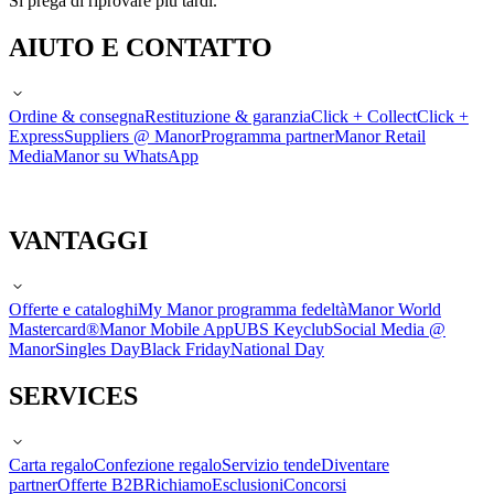
Si prega di riprovare più tardi.
AIUTO E CONTATTO
Ordine & consegna
Restituzione & garanzia
Click + Collect
Click +
Express
Suppliers @ Manor
Programma partner
Manor Retail
Media
Manor su WhatsApp
VANTAGGI
Offerte e cataloghi
My Manor programma fedeltà
Manor World
Mastercard®
Manor Mobile App
UBS Keyclub
Social Media @
Manor
Singles Day
Black Friday
National Day
SERVICES
Carta regalo
Confezione regalo
Servizio tende
Diventare
partner
Offerte B2B
Richiamo
Esclusioni
Concorsi