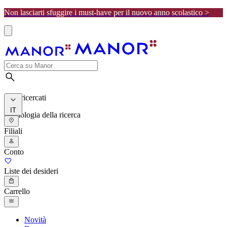
Non lasciarti sfuggire i must-have per il nuovo anno scolastico >
I più ricercati
IT
Cronologia della ricerca
Filiali
Conto
Liste dei desideri
Carrello
Novità