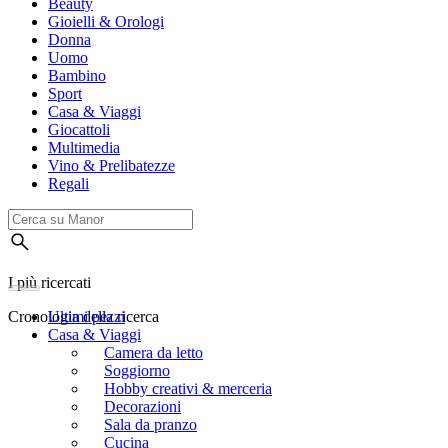
Beauty
Gioielli & Orologi
Donna
Uomo
Bambino
Sport
Casa & Viaggi
Giocattoli
Multimedia
Vino & Prelibatezze
Regali
I più ricercati
Cronologia della ricerca
Ultimi pezzi
Casa & Viaggi
Camera da letto
Soggiorno
Hobby creativi & merceria
Decorazioni
Sala da pranzo
Cucina