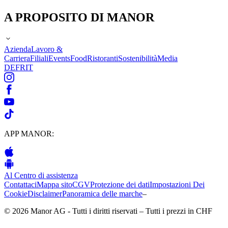
A PROPOSITO DI MANOR
Azienda
Lavoro &
Carriera
Filiali
Events
Food
Ristoranti
Sostenibilità
Media
DE
FR
IT
APP MANOR:
Al Centro di assistenza
Contattaci
Mappa sito
CGV
Protezione dei dati
Impostazioni Dei
Cookie
Disclaimer
Panoramica delle marche
–
© 2026 Manor AG - Tutti i diritti riservati – Tutti i prezzi in CHF