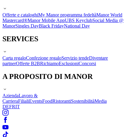
Offerte e cataloghi
My Manor programma fedeltà
Manor World
Mastercard®
Manor Mobile App
UBS Keyclub
Social Media @
Manor
Singles Day
Black Friday
National Day
SERVICES
Carta regalo
Confezione regalo
Servizio tende
Diventare
partner
Offerte B2B
Richiamo
Esclusioni
Concorsi
A PROPOSITO DI MANOR
Azienda
Lavoro &
Carriera
Filiali
Events
Food
Ristoranti
Sostenibilità
Media
DE
FR
IT