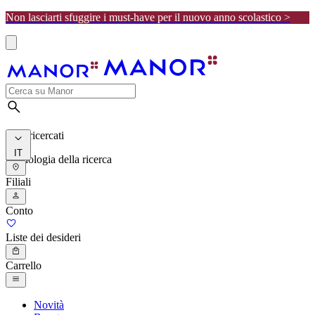
Non lasciarti sfuggire i must-have per il nuovo anno scolastico >
I più ricercati
IT
Cronologia della ricerca
Filiali
Conto
Liste dei desideri
Carrello
Novità