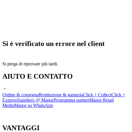
Si è verificato un errore nel client
Si prega di riprovare più tardi.
AIUTO E CONTATTO
Ordine & consegna
Restituzione & garanzia
Click + Collect
Click +
Express
Suppliers @ Manor
Programma partner
Manor Retail
Media
Manor su WhatsApp
VANTAGGI