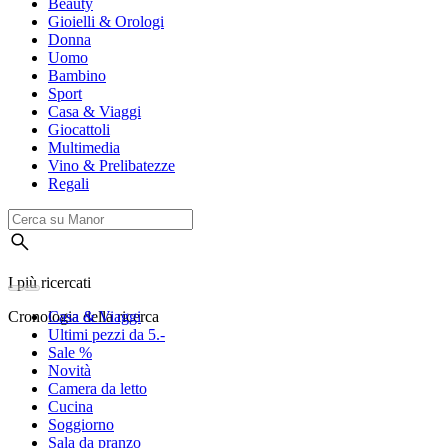
Beauty
Gioielli & Orologi
Donna
Uomo
Bambino
Sport
Casa & Viaggi
Giocattoli
Multimedia
Vino & Prelibatezze
Regali
I più ricercati
Cronologia della ricerca
Casa & Viaggi
Ultimi pezzi da 5.-
Sale %
Novità
Camera da letto
Cucina
Soggiorno
Sala da pranzo