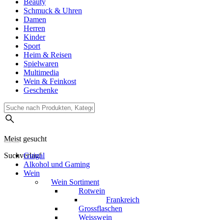
Beauty
Schmuck & Uhren
Damen
Herren
Kinder
Sport
Heim & Reisen
Spielwaren
Multimedia
Wein & Feinkost
Geschenke
Meist gesucht
Suchverlauf
Guigal
Alkohol und Gaming
Wein
Wein Sortiment
Rotwein
Frankreich
Grossflaschen
Weisswein