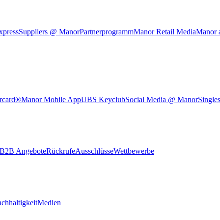
xpress
Suppliers @ Manor
Partnerprogramm
Manor Retail Media
Manor 
rcard®
Manor Mobile App
UBS Keyclub
Social Media @ Manor
Single
B2B Angebote
Rückrufe
Ausschlüsse
Wettbewerbe
chhaltigkeit
Medien