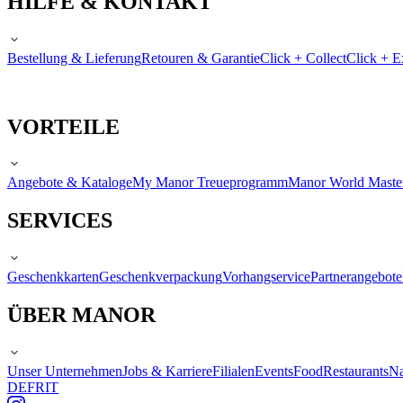
HILFE & KONTAKT
Bestellung & Lieferung
Retouren & Garantie
Click + Collect
Click + E
VORTEILE
Angebote & Kataloge
My Manor Treueprogramm
Manor World Maste
SERVICES
Geschenkkarten
Geschenkverpackung
Vorhangservice
Partnerangebote
ÜBER MANOR
Unser Unternehmen
Jobs & Karriere
Filialen
Events
Food
Restaurants
Na
DE
FR
IT