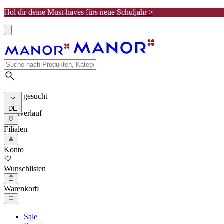
Hol dir deine Must-haves fürs neue Schuljahr >
Meist gesucht
DE
Suchverlauf
Filialen
Konto
Wunschlisten
Warenkorb
Sale