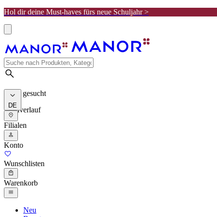
Hol dir deine Must-haves fürs neue Schuljahr >
Meist gesucht
DE
Suchverlauf
Filialen
Konto
Wunschlisten
Warenkorb
Neu