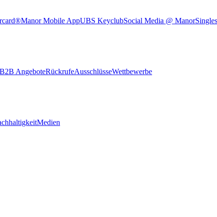
rcard®
Manor Mobile App
UBS Keyclub
Social Media @ Manor
Single
B2B Angebote
Rückrufe
Ausschlüsse
Wettbewerbe
chhaltigkeit
Medien