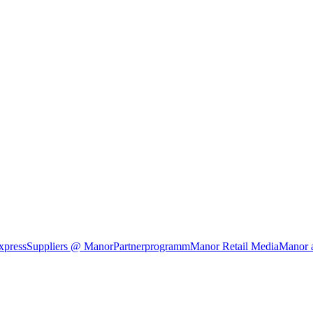
xpress
Suppliers @ Manor
Partnerprogramm
Manor Retail Media
Manor 