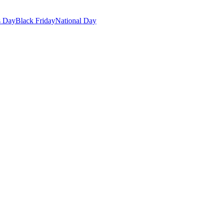
s Day
Black Friday
National Day