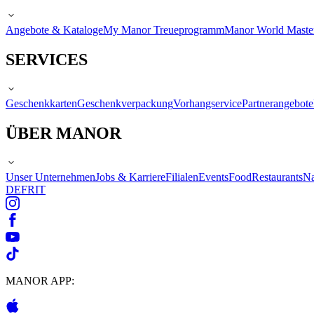
Angebote & Kataloge
My Manor Treueprogramm
Manor World Maste
SERVICES
Geschenkkarten
Geschenkverpackung
Vorhangservice
Partnerangebote
ÜBER MANOR
Unser Unternehmen
Jobs & Karriere
Filialen
Events
Food
Restaurants
Na
DE
FR
IT
MANOR APP: