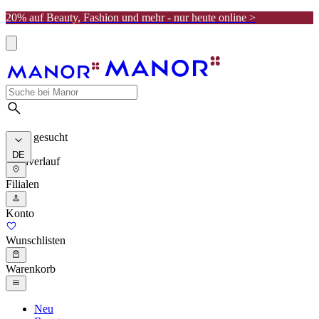
20% auf Beauty, Fashion und mehr - nur heute online >
Meist gesucht
DE
Suchverlauf
Filialen
Konto
Wunschlisten
Warenkorb
Neu