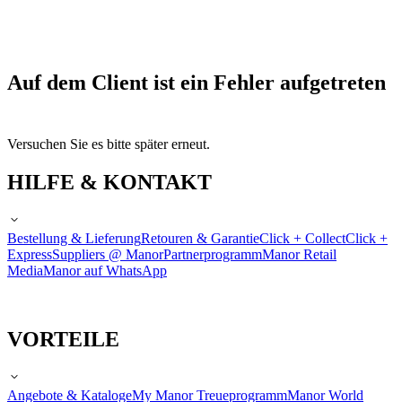
Auf dem Client ist ein Fehler aufgetreten
Versuchen Sie es bitte später erneut.
HILFE & KONTAKT
Bestellung & Lieferung
Retouren & Garantie
Click + Collect
Click +
Express
Suppliers @ Manor
Partnerprogramm
Manor Retail
Media
Manor auf WhatsApp
VORTEILE
Angebote & Kataloge
My Manor Treueprogramm
Manor World