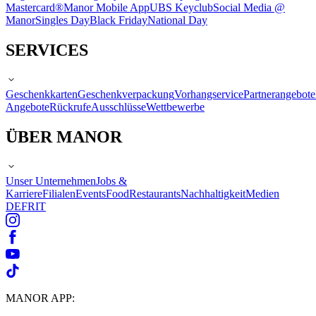
Mastercard®
Manor Mobile App
UBS Keyclub
Social Media @
Manor
Singles Day
Black Friday
National Day
SERVICES
Geschenkkarten
Geschenkverpackung
Vorhangservice
Partnerangebote
Angebote
Rückrufe
Ausschlüsse
Wettbewerbe
ÜBER MANOR
Unser Unternehmen
Jobs &
Karriere
Filialen
Events
Food
Restaurants
Nachhaltigkeit
Medien
DE
FR
IT
MANOR APP: