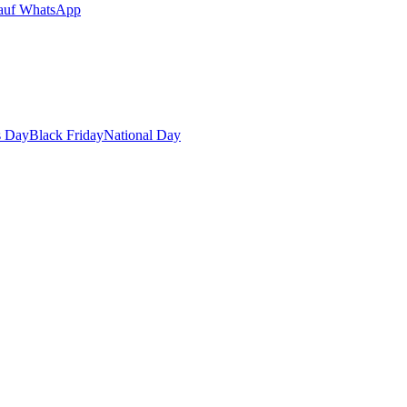
auf WhatsApp
s Day
Black Friday
National Day