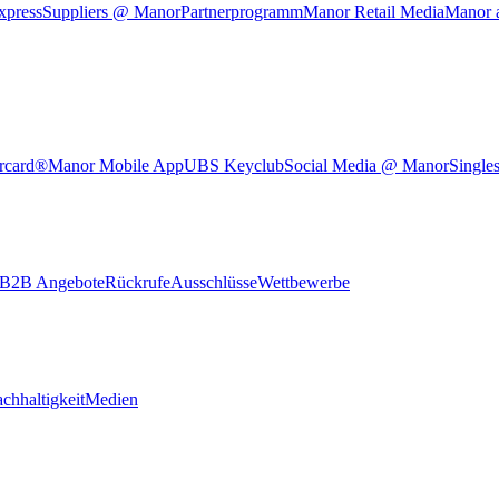
xpress
Suppliers @ Manor
Partnerprogramm
Manor Retail Media
Manor 
rcard®
Manor Mobile App
UBS Keyclub
Social Media @ Manor
Single
B2B Angebote
Rückrufe
Ausschlüsse
Wettbewerbe
chhaltigkeit
Medien