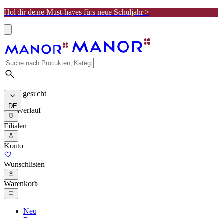
Hol dir deine Must-haves fürs neue Schuljahr >
Meist gesucht
DE
Suchverlauf
Filialen
Konto
Wunschlisten
Warenkorb
Neu