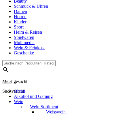
Beauty
Schmuck & Uhren
Damen
Herren
Kinder
Sport
Heim & Reisen
Spielwaren
Multimedia
Wein & Feinkost
Geschenke
Meist gesucht
Suchverlauf
Obrist
Alkohol und Gaming
Wein
Wein Sortiment
Weisswein