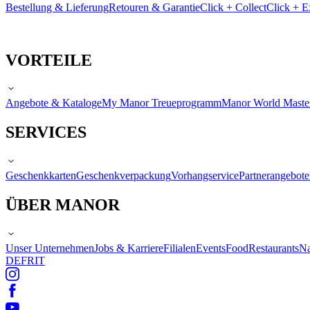
Bestellung & Lieferung
Retouren & Garantie
Click + Collect
Click + E
VORTEILE
Angebote & Kataloge
My Manor Treueprogramm
Manor World Maste
SERVICES
Geschenkkarten
Geschenkverpackung
Vorhangservice
Partnerangebote
ÜBER MANOR
Unser Unternehmen
Jobs & Karriere
Filialen
Events
Food
Restaurants
Na
DE
FR
IT