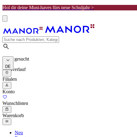
Hol dir deine Must-haves fürs neue Schuljahr >
Meist gesucht
DE
Suchverlauf
Filialen
Konto
Wunschlisten
Warenkorb
Neu