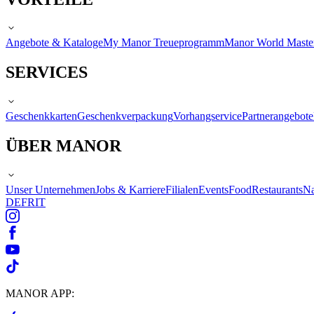
Angebote & Kataloge
My Manor Treueprogramm
Manor World Maste
SERVICES
Geschenkkarten
Geschenkverpackung
Vorhangservice
Partnerangebote
ÜBER MANOR
Unser Unternehmen
Jobs & Karriere
Filialen
Events
Food
Restaurants
Na
DE
FR
IT
MANOR APP: