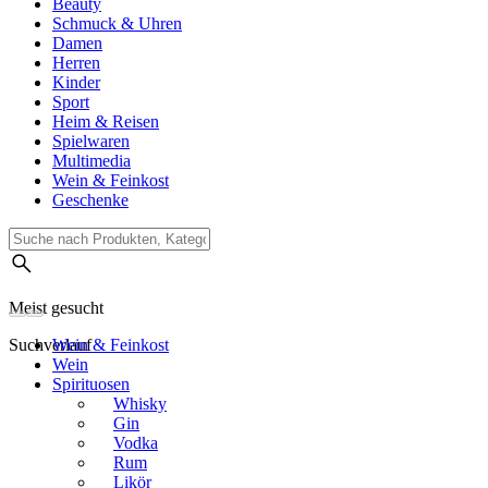
Beauty
Schmuck & Uhren
Damen
Herren
Kinder
Sport
Heim & Reisen
Spielwaren
Multimedia
Wein & Feinkost
Geschenke
Meist gesucht
Suchverlauf
Wein & Feinkost
Wein
Spirituosen
Whisky
Gin
Vodka
Rum
Likör