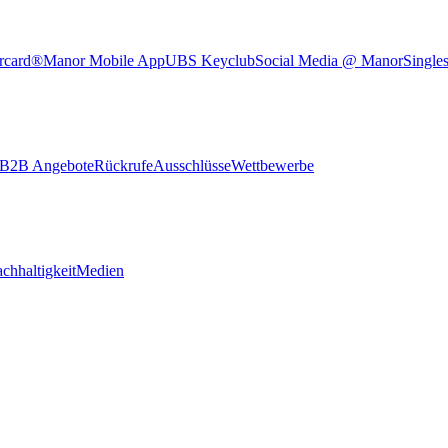
rcard®
Manor Mobile App
UBS Keyclub
Social Media @ Manor
Single
B2B Angebote
Rückrufe
Ausschlüsse
Wettbewerbe
chhaltigkeit
Medien