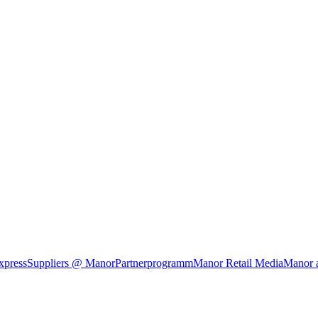
xpress
Suppliers @ Manor
Partnerprogramm
Manor Retail Media
Manor 